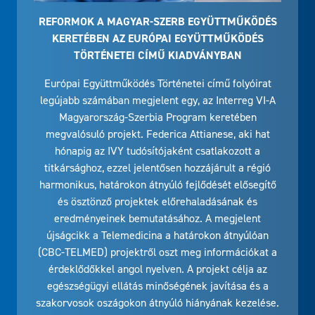
REFORMOK A MAGYAR-SZERB EGYÜTTMŰKÖDÉS
KERETÉBEN AZ EURÓPAI EGYÜTTMŰKÖDÉS
TÖRTÉNETEI CÍMŰ KIADVÁNYBAN
Európai Együttműködés Történetei című folyóirat
legújabb számában megjelent egy, az Interreg VI-A
Magyarország-Szerbia Program keretében
megvalósuló projekt. Federica Attianese, aki hat
hónapig az IVY tudósítójaként csatlakozott a
titkársághoz, ezzel jelentősen hozzájárult a régió
harmonikus, határokon átnyúló fejlődését elősegítő
és ösztönző projektek előrehaladásának és
eredményeinek bemutatásához. A megjelent
újságcikk a Telemedicina a határokon átnyúlóan
(CBC-TELMED) projektről oszt meg információkat a
érdeklődőkkel angol nyelven. A projekt célja az
egészségügyi ellátás minőségének javítása és a
szakorvosok oszágokon átnyúló hiányának kezelése.