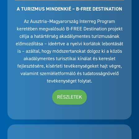
A TURIZMUS MINDENKIÉ – B-FREE DESTINATION
Az Ausztria–Magyarország Interreg Program
keretében megvalósuló B-FREE Destination projekt
célja a határtérség akadálymentes turizmusának
előmozdítása – ideértve a nyelvi korlátok lebontását
is – azáltal, hogy módszertanokat dolgoz ki a közös
akadálymentes turisztikai kínálat és kereslet
fejlesztésére, kísérleti tevékenységeket hajt végre,
valamint szemléletformáló és tudatosságnövelő
tevékenységet folytat.
RÉSZLETEK