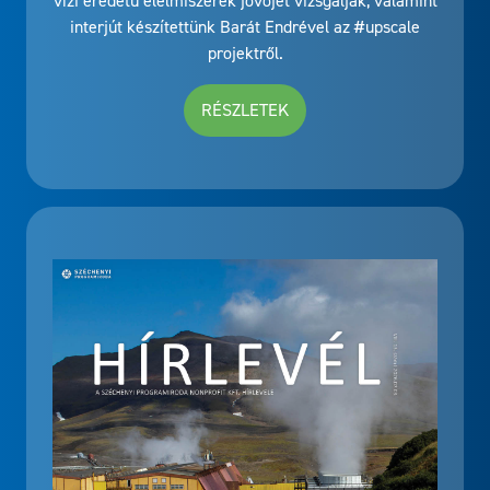
vízi eredetű élelmiszerek jövőjét vizsgálják, valamint
interjút készítettünk Barát Endrével az #upscale
projektről.
RÉSZLETEK