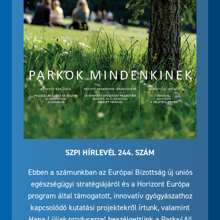
SZPI HÍRLEVÉL 244. SZÁM
Ebben a számunkban az Európai Bizottság új uniós
egészségügyi stratégiájáról és a Horizont Európa
program által támogatott, innovatív gyógyászathoz
kapcsolódó kutatási projektekről írtunk, valamint
Hana Ljiljak
producerrel beszélgettünk a Parks4All