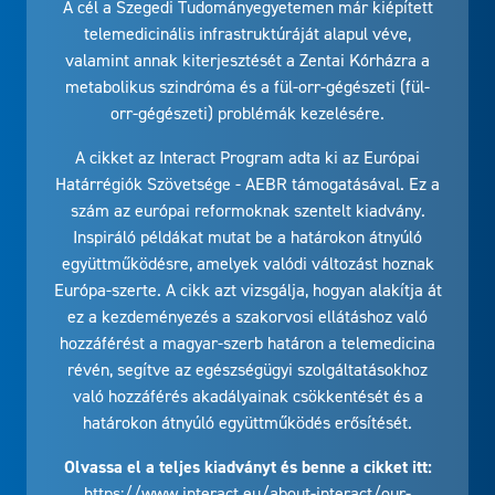
A cél a Szegedi Tudományegyetemen már kiépített
telemedicinális infrastruktúráját alapul véve,
valamint annak kiterjesztését a Zentai Kórházra a
metabolikus szindróma és a fül-orr-gégészeti (fül-
orr-gégészeti) problémák kezelésére.
A cikket az Interact Program adta ki az Európai
Határrégiók Szövetsége - AEBR támogatásával. Ez a
szám az európai reformoknak szentelt kiadvány.
Inspiráló példákat mutat be a határokon átnyúló
együttműködésre, amelyek valódi változást hoznak
Európa-szerte. A cikk azt vizsgálja, hogyan alakítja át
ez a kezdeményezés a szakorvosi ellátáshoz való
hozzáférést a magyar-szerb határon a telemedicina
révén, segítve az egészségügyi szolgáltatásokhoz
való hozzáférés akadályainak csökkentését és a
határokon átnyúló együttműködés erősítését.
Olvassa el a teljes kiadványt és benne a cikket itt:
https://www.interact.eu/about-interact/our-