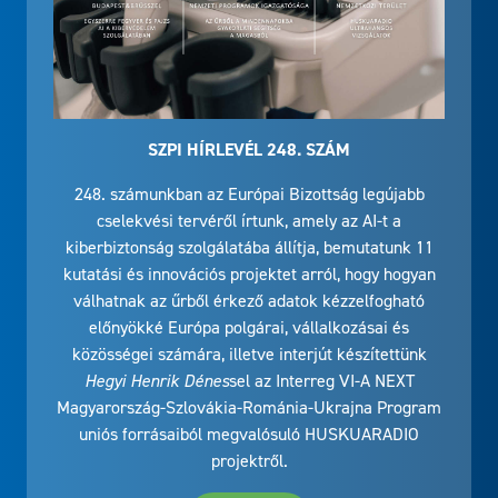
SZPI HÍRLEVÉL 248. SZÁM
248. számunkban az Európai Bizottság legújabb
cselekvési tervéről írtunk, amely az AI-t a
kiberbiztonság szolgálatába állítja, bemutatunk 11
kutatási és innovációs projektet arról, hogy hogyan
válhatnak az űrből érkező adatok kézzelfogható
előnyökké Európa polgárai, vállalkozásai és
közösségei számára, illetve interjút készítettünk
Hegyi Henrik Dénes
sel az Interreg VI-A NEXT
Magyarország-Szlovákia-Románia-Ukrajna Program
uniós forrásaiból megvalósuló HUSKUARADIO
projektről.