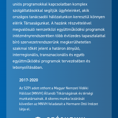
uniós programokkal kapcsolatban komplex
szolgáltatásokkal segítjük ügyfeleinket, akik
országos tanácsadói hálózatunkon keresztül könnyen
elérik Társaságunkat. A hazánk részvételével
megvalósuló nemzetközi együttműködési programok
intézményrendszerében több évtizedes tapasztalattal
bíró szervezetrendszerünk megkerülhetetlen
szakmai tőkét jelent a határon átnyúló,
interregionális, transznacionális és egyéb
együttműködési programok tervezésében és
lebonyolításában.
2017-2020
Az SZPI adott otthont a Magyar Nemzeti Vidéki
Hálózat (MNVH) Állandó Titkárságának és térségi
munkatársainak. A sikeres munka lezárását
követően az MNVH feladatait a Hermann Ottó Intézet
látja el.