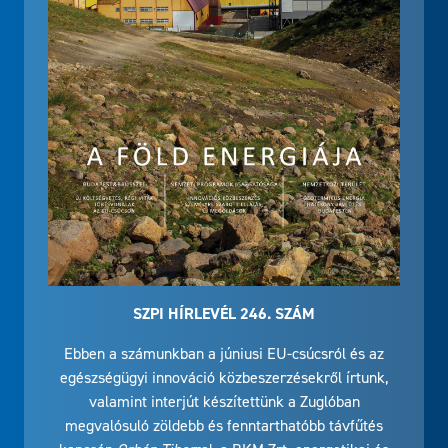
SZPI HÍRLEVÉL 246. SZÁM
Ebben a számunkban a júniusi EU-csúcsról és az
egészségügyi innováció közbeszerzésekről írtunk,
valamint interjút készítettünk a Zuglóban
megvalósuló zöldebb és fenntarthatóbb távfűtés