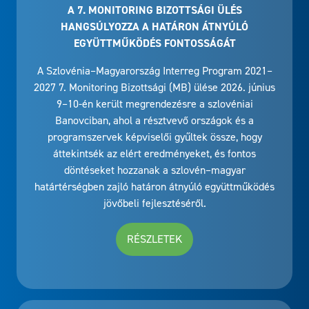
A 7. MONITORING BIZOTTSÁGI ÜLÉS
HANGSÚLYOZZA A HATÁRON ÁTNYÚLÓ
EGYÜTTMŰKÖDÉS FONTOSSÁGÁT
A Szlovénia–Magyarország Interreg Program 2021–
2027 7. Monitoring Bizottsági (MB) ülése 2026. június
9–10-én került megrendezésre a szlovéniai
Banovciban, ahol a résztvevő országok és a
programszervek képviselői gyűltek össze, hogy
áttekintsék az elért eredményeket, és fontos
döntéseket hozzanak a szlovén–magyar
határtérségben zajló határon átnyúló együttműködés
jövőbeli fejlesztéséről.
RÉSZLETEK