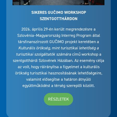
SIKERES GUČIMO WORKSHOP
SZENTGOTTHÁRDON
2026. április 29-én került megrendezésre a
Szlovénia–Magyarország Interreg Program által
társfinanszírozott GUČIMO projekt keretében a
Kulturális örökség, mint turisztikai lehetőség a
turisztikai szolgáltatók számára
című workshop a
szentgotthárdi Szlovének Házában. Az esemény célja
az volt, hogy ráirányítsa a figyelmet a kulturális
örökség turisztikai hasznosításának lehetőségeire,
valamint elősegítse a határon átnyúló
együttműködést a térség szereplői között.
RÉSZLETEK