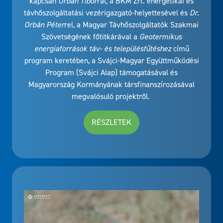
kapcsán
Orbán Tibor
ral, a BKM Zrt. energetikai és
távhőszolgáltatási vezérigazgató-helyettesével és
Dr.
Orbán Péter
rel, a Magyar Távhőszolgáltatók Szakmai
Szövetségének főtitkárával a
Geotermikus
energiaforrások táv- és településfűtéshez
című
program keretében, a Svájci-Magyar Együttműködési
Program (Svájci Alap) támogatásával és
Magyarország Kormányának társfinanszírozásával
megvalósuló projektről.
RÉSZLETEK