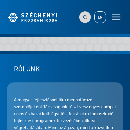
EN
RÓLUNK
A magyar fejlesztéspolitika meghatározó
szereplőjeként Társaságunk részt vesz egyes európai
uniós és hazai költségvetési forrásokra támaszkodó
fejlesztési programok tervezésében, illetve
végrehajtásában. Mind az ágazati, mind a közvetlen