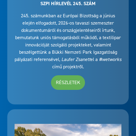
SZPI HÍRLEVÉL 245. SZÁM
245. számunkban az Európai Bizottság a június
elején elfogadott, 2026-os tavaszi szemeszter
dokumentumáról és országjelentéseiről írtunk,
bemutatunk uniós támogatásból működő, a textilipar
innovációját szolgáló projekteket, valamint
beszélgettünk a Bükki Nemzeti Park Igazgatóság
pályázati referensével,
Laufer Zsanett
el a
#wetworks
című projektről.
RÉSZLETEK