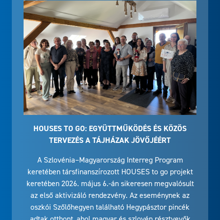
HOUSES TO GO: EGYÜTTMŰKÖDÉS ÉS KÖZÖS
TERVEZÉS A TÁJHÁZAK JÖVŐJÉÉRT
A Szlovénia–Magyarország Interreg Program
keretében társfinanszírozott HOUSES to go projekt
keretében 2026. május 6.-án sikeresen megvalósult
az első aktivizáló rendezvény. Az eseménynek az
oszkói Szőlőhegyen található Hegypásztor pincék
adtak otthont, ahol magyar és szlovén résztvevők