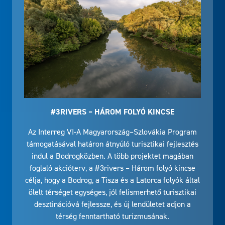
#3RIVERS – HÁROM FOLYÓ KINCSE
Az Interreg VI-A Magyarország–Szlovákia Program
támogatásával határon átnyúló turisztikai fejlesztés
indul a Bodrogközben. A több projektet magában
foglaló akcióterv, a #3rivers – Három folyó kincse
célja, hogy a Bodrog, a Tisza és a Latorca folyók által
ölelt térséget egységes, jól felismerhető turisztikai
desztinációvá fejlessze, és új lendületet adjon a
térség fenntartható turizmusának.