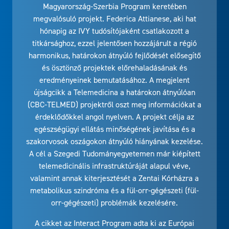
Magyarország-Szerbia Program keretében
megvalósuló projekt. Federica Attianese, aki hat
hónapig az IVY tudósítójaként csatlakozott a
titkársághoz, ezzel jelentősen hozzájárult a régió
harmonikus, határokon átnyúló fejlődését elősegítő
és ösztönző projektek előrehaladásának és
eredményeinek bemutatásához. A megjelent
újságcikk a Telemedicina a határokon átnyúlóan
(CBC-TELMED) projektről oszt meg információkat a
érdeklődőkkel angol nyelven. A projekt célja az
egészségügyi ellátás minőségének javítása és a
szakorvosok oszágokon átnyúló hiányának kezelése.
A cél a Szegedi Tudományegyetemen már kiépített
telemedicinális infrastruktúráját alapul véve,
valamint annak kiterjesztését a Zentai Kórházra a
metabolikus szindróma és a fül-orr-gégészeti (fül-
orr-gégészeti) problémák kezelésére.
A cikket az Interact Program adta ki az Európai