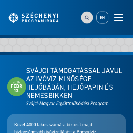
EN
SVÁJCI TÁMOGATÁSSAL JAVUL
AZ IVÓVÍZ MINŐSÉGE
2026.
HEJŐBÁBÁN, HEJŐPAPIN ÉS
FEBR
13.
NEMESBIKKEN
Svájci-Magyar Együttműködési Program
Közel 4000 lakos számára biztosít majd
biztonságosabb ivóvízellátást a Borsodvíz