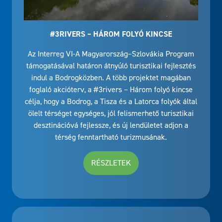
#3RIVERS – HÁROM FOLYÓ KINCSE
Az Interreg VI-A Magyarország–Szlovákia Program
támogatásával határon átnyúló turisztikai fejlesztés
indul a Bodrogközben. A több projektet magában
foglaló akcióterv, a #3rivers – Három folyó kincse
célja, hogy a Bodrog, a Tisza és a Latorca folyók által
ölelt térséget egységes, jól felismerhető turisztikai
desztinációvá fejlessze, és új lendületet adjon a
térség fenntartható turizmusának.
RÉSZLETEK