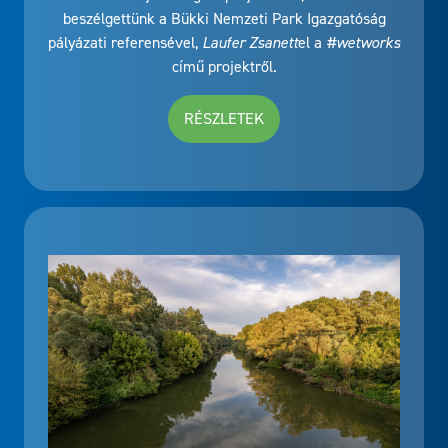
beszélgettünk a Bükki Nemzeti Park Igazgatóság
pályázati referensével,
Laufer Zsanett
el a
#wetworks
című projektről.
RÉSZLETEK