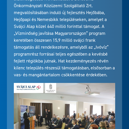
Önkormányzati Közüzemi Szolgáltató Zrt.
megvalósításában induló új fejlesztés Hejőbába,
Hejőpapi és Nemesbikk településeken, amelyet a
Svájci Alap közel 640 millió forinttal támogat. A
„Vízminőség javítása Magyarországon” program
keretében összesen 15,9 millió svájci frank
támogatás áll rendelkezésre, amelyből az „Ivóvíz”
programrész forrásai teljes egészében a kevésbé
fejlett régiókba jutnak. Hat kezdeményezés révén
kilenc település részesül támogatásban, elsősorban a
vas- és mangántartalom csökkentése érdekében.