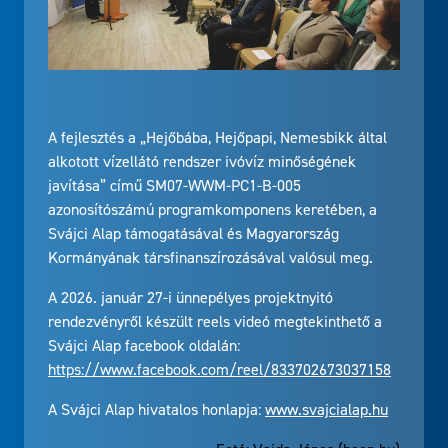
A fejlesztés a „Hejőbába, Hejőpapi, Nemesbikk által
alkotott vízellátó rendszer ivóvíz minőségének
javítása” című SM07-WWM-PC1-B-005
azonosítószámú programkomponens keretében, a
Svájci Alap támogatásával és Magyarország
Kormányának társfinanszírozásával valósul meg.
A 2026. január 27-i ünnepélyes projektnyitó
rendezvényről készült reels videó megtekinthető a
Svájci Alap facebook oldalán:
https://www.facebook.com/reel/833702673037158
A Svájci Alap hivatalos honlapja:
www.svajcialap.hu