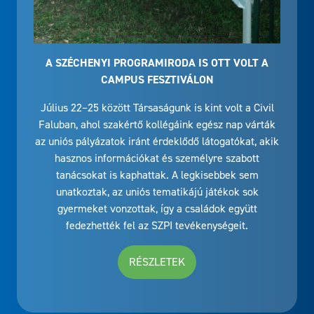
A SZÉCHENYI PROGRAMIRODA IS OTT VOLT A
CAMPUS FESZTIVÁLON
Július 22–25 között Társaságunk is kint volt a Civil
Faluban, ahol szakértő kollégáink egész nap várták
az uniós pályázatok iránt érdeklődő látogatókat, akik
hasznos információkat és személyre szabott
tanácsokat is kaphattak. A legkisebbek sem
unatkoztak, az uniós tematikájú játékok sok
gyermeket vonzottak, így a családok együtt
fedezhették fel az SZPI tevékenységeit.
RÉSZLETEK