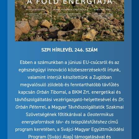
SZPI HÍRLEVÉL 246. SZÁM
Ebben a számunkban a júniusi EU-csúcsról és az
egészségügyi innováció közbeszerzésekről írtunk,
valamint interjút készítettünk a Zuglóban
megvalósuló zöldebb és fenntarthatóbb távfűtés
kapcsán
Orbán Tibor
ral, a BKM Zrt. energetikai és
távhőszolgáltatási vezérigazgató-helyettesével és
Dr.
Orbán Péter
rel, a Magyar Távhőszolgáltatók Szakmai
Szövetségének főtitkárával a
Geotermikus
energiaforrások táv- és településfűtéshez
című
program keretében, a Svájci-Magyar Együttműködési
Program (Svájci Alap) támogatásával és