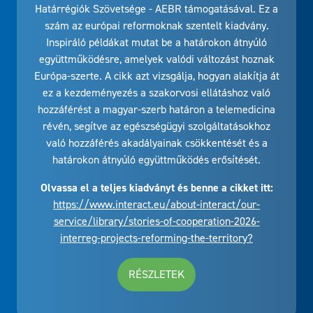
Határrégiók Szövetsége - AEBR támogatásával. Ez a
szám az európai reformoknak szentelt kiadvány.
Inspiráló példákat mutat be a határokon átnyúló
együttműködésre, amelyek valódi változást hoznak
Európa-szerte. A cikk azt vizsgálja, hogyan alakítja át
ez a kezdeményezés a szakorvosi ellátáshoz való
hozzáférést a magyar-szerb határon a telemedicina
révén, segítve az egészségügyi szolgáltatásokhoz
való hozzáférés akadályainak csökkentését és a
határokon átnyúló együttműködés erősítését.
Olvassa el a teljes kiadványt és benne a cikket itt:
https://www.interact.eu/about-interact/our-
service/library/stories-of-cooperation-2026-
interreg-projects-reforming-the-territory?
RÉSZLETEK