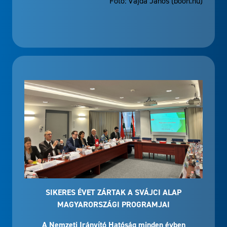
Fotó: Vajda János (boon.hu)
SIKERES ÉVET ZÁRTAK A SVÁJCI ALAP
MAGYARORSZÁGI PROGRAMJAI
A Nemzeti Irányító Hatóság minden évben