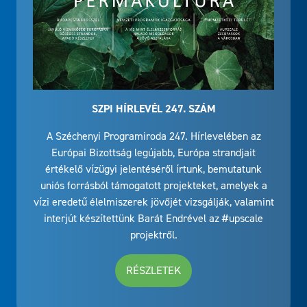
SZPI HÍRLEVÉL 247. SZÁM
A Széchenyi Programiroda 247. Hírlevelében az
Európai Bizottság legújabb, Európa strandjait
értékelő vízügyi jelentéséről írtunk, bemutatunk
uniós forrásból támogatott projekteket, amelyek a
vízi eredetű élelmiszerek jövőjét vizsgálják, valamint
interjút készítettünk Barát Endrével az #upscale
projektről.
RÉSZLETEK