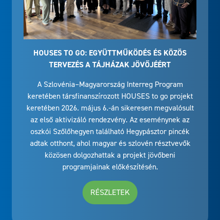
HOUSES TO GO: EGYÜTTMŰKÖDÉS ÉS KÖZÖS
TERVEZÉS A TÁJHÁZAK JÖVŐJÉÉRT
A Szlovénia–Magyarország Interreg Program
keretében társfinanszírozott HOUSES to go projekt
keretében 2026. május 6.-án sikeresen megvalósult
az első aktivizáló rendezvény. Az eseménynek az
oszkói Szőlőhegyen található Hegypásztor pincék
adtak otthont, ahol magyar és szlovén résztvevők
közösen dolgozhattak a projekt jövőbeni
programjainak előkészítésén.
RÉSZLETEK