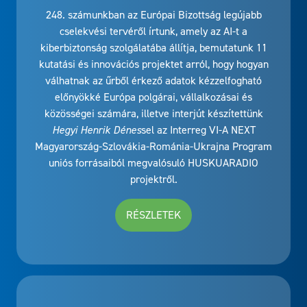
248. számunkban az Európai Bizottság legújabb
cselekvési tervéről írtunk, amely az AI-t a
kiberbiztonság szolgálatába állítja, bemutatunk 11
kutatási és innovációs projektet arról, hogy hogyan
válhatnak az űrből érkező adatok kézzelfogható
előnyökké Európa polgárai, vállalkozásai és
közösségei számára, illetve interjút készítettünk
Hegyi Henrik Dénes
sel az Interreg VI-A NEXT
Magyarország-Szlovákia-Románia-Ukrajna Program
uniós forrásaiból megvalósuló HUSKUARADIO
projektről.
RÉSZLETEK