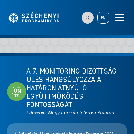
EN
A 7. MONITORING BIZOTTSÁGI
ÜLÉS HANGSÚLYOZZA A
HATÁRON ÁTNYÚLÓ
2026.
JÚN
EGYÜTTMŰKÖDÉS
17.
FONTOSSÁGÁT
Szlovénia–Magyarország Interreg Program
A Szlovénia–Magyarország Interreg Program 2021–