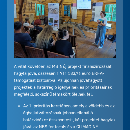
A vitát követően az MB 6 új projekt finanszírozását
hagyta jóvá, összesen 1 911 583,76 euró ERFA-
támogatást biztosítva. Az újonnan jóváhagyott
projektek a határrégió igényeinek és prioritásainak
megfelelő, sokszínű témakört ölelnek fel.
Az 1. prioritás keretében, amely a zöldebb és az
éghajlatváltozásnak jobban ellenálló
határvidékre összpontosít, két projektet hagytak
jóvá: az NBS for locals és a CLIMAGINE