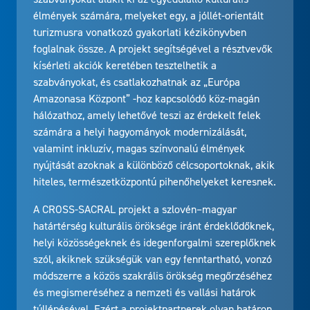
élmények számára, melyeket egy, a jóllét-orientált
turizmusra vonatkozó gyakorlati kézikönyvben
foglalnak össze. A projekt segítségével a résztvevők
kísérleti akciók keretében tesztelhetik a
szabványokat, és csatlakozhatnak az „Európa
Amazonasa Központ” -hoz kapcsolódó köz-magán
hálózathoz, amely lehetővé teszi az érdekelt felek
számára a helyi hagyományok modernizálását,
valamint inkluzív, magas színvonalú élmények
nyújtását azoknak a különböző célcsoportoknak, akik
hiteles, természetközpontú pihenőhelyeket keresnek.
A CROSS-SACRAL projekt a szlovén–magyar
határtérség kulturális öröksége iránt érdeklődőknek,
helyi közösségeknek és idegenforgalmi szereplőknek
szól, akiknek szükségük van egy fenntartható, vonzó
módszerre a közös szakrális örökség megőrzéséhez
és megismeréséhez a nemzeti és vallási határok
túllépésével. Ezért a projektpartnerek olyan határon