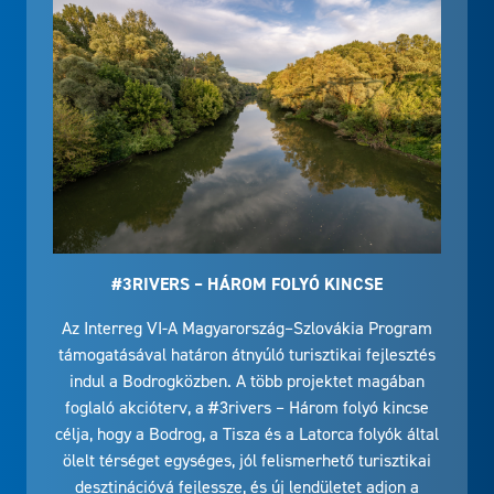
#3RIVERS – HÁROM FOLYÓ KINCSE
Az Interreg VI-A Magyarország–Szlovákia Program
támogatásával határon átnyúló turisztikai fejlesztés
indul a Bodrogközben. A több projektet magában
foglaló akcióterv, a #3rivers – Három folyó kincse
célja, hogy a Bodrog, a Tisza és a Latorca folyók által
ölelt térséget egységes, jól felismerhető turisztikai
desztinációvá fejlessze, és új lendületet adjon a