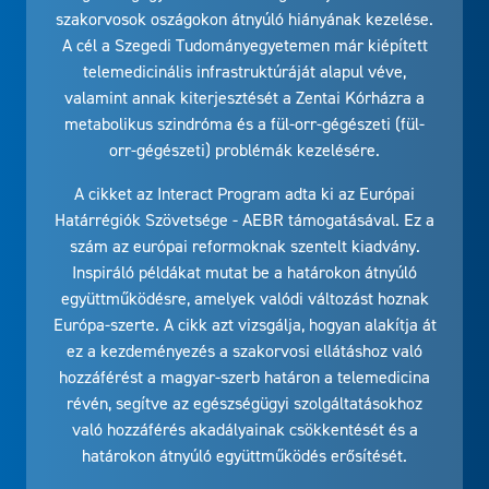
szakorvosok oszágokon átnyúló hiányának kezelése.
A cél a Szegedi Tudományegyetemen már kiépített
telemedicinális infrastruktúráját alapul véve,
valamint annak kiterjesztését a Zentai Kórházra a
metabolikus szindróma és a fül-orr-gégészeti (fül-
orr-gégészeti) problémák kezelésére.
A cikket az Interact Program adta ki az Európai
Határrégiók Szövetsége - AEBR támogatásával. Ez a
szám az európai reformoknak szentelt kiadvány.
Inspiráló példákat mutat be a határokon átnyúló
együttműködésre, amelyek valódi változást hoznak
Európa-szerte. A cikk azt vizsgálja, hogyan alakítja át
ez a kezdeményezés a szakorvosi ellátáshoz való
hozzáférést a magyar-szerb határon a telemedicina
révén, segítve az egészségügyi szolgáltatásokhoz
való hozzáférés akadályainak csökkentését és a
határokon átnyúló együttműködés erősítését.