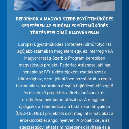
REFORMOK A MAGYAR-SZERB EGYÜTTMŰKÖDÉS
KERETÉBEN AZ EURÓPAI EGYÜTTMŰKÖDÉS
TÖRTÉNETEI CÍMŰ KIADVÁNYBAN
Európai Együttműködés Történetei című folyóirat
legújabb számában megjelent egy, az Interreg VI-A
Magyarország-Szerbia Program keretében
megvalósuló projekt. Federica Attianese, aki hat
hónapig az IVY tudósítójaként csatlakozott a
titkársághoz, ezzel jelentősen hozzájárult a régió
harmonikus, határokon átnyúló fejlődését elősegítő
és ösztönző projektek előrehaladásának és
eredményeinek bemutatásához. A megjelent
újságcikk a Telemedicina a határokon átnyúlóan
(CBC-TELMED) projektről oszt meg információkat a
érdeklődőkkel angol nyelven. A projekt célja az
egészségügyi ellátás minőségének javítása és a