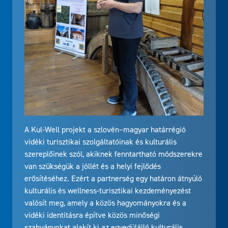
A Kul-Well projekt a szlovén–magyar határrégió
vidéki turisztikai szolgáltatóinak és kulturális
szereplőinek szól, akiknek fenntartható módszerekre
van szükségük a jóllét és a helyi fejlődés
erősítéséhez. Ezért a partnerség egy határon átnyúló
kulturális és wellness-turisztikai kezdeményezést
valósít meg, amely a közös hagyományokra és a
vidéki identitásra építve közös minőségi
szabványokat alakít ki az egyedülálló kulturális