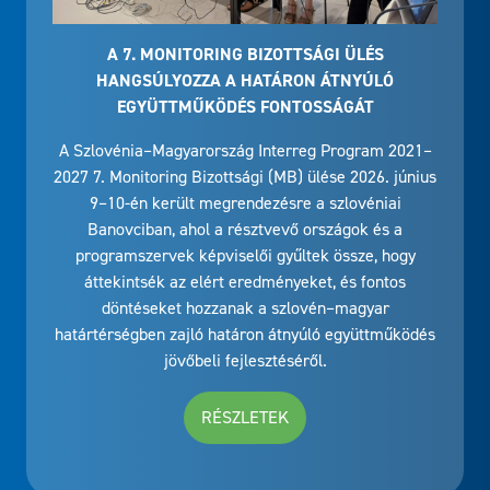
A 7. MONITORING BIZOTTSÁGI ÜLÉS
HANGSÚLYOZZA A HATÁRON ÁTNYÚLÓ
EGYÜTTMŰKÖDÉS FONTOSSÁGÁT
A Szlovénia–Magyarország Interreg Program 2021–
2027 7. Monitoring Bizottsági (MB) ülése 2026. június
9–10-én került megrendezésre a szlovéniai
Banovciban, ahol a résztvevő országok és a
programszervek képviselői gyűltek össze, hogy
áttekintsék az elért eredményeket, és fontos
döntéseket hozzanak a szlovén–magyar
határtérségben zajló határon átnyúló együttműködés
jövőbeli fejlesztéséről.
RÉSZLETEK