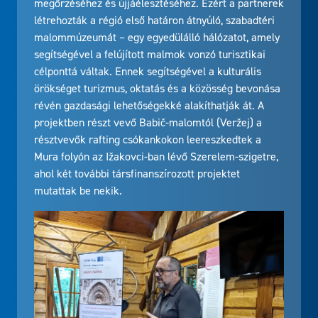
megőrzéséhez és újjáélesztéséhez. Ezért a partnerek
létrehozták a régió első határon átnyúló, szabadtéri
malommúzeumát – egy egyedülálló hálózatot, amely
segítségével a felújított malmok vonzó turisztikai
célponttá váltak. Ennek segítségével a kulturális
örökséget turizmus, oktatás és a közösség bevonása
révén gazdasági lehetőségekké alakíthatják át. A
projektben részt vevő Babič-malomtól (Veržej) a
résztvevők rafting csókankokon leereszkedtek a
Mura folyón az Ižakovci-ban lévő Szerelem-szigetre,
ahol két további társfinanszírozott projektet
mutattak be nekik.