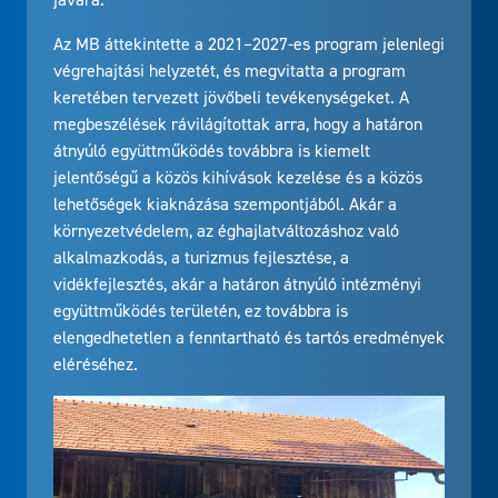
Az MB áttekintette a 2021–2027-es program jelenlegi
végrehajtási helyzetét, és megvitatta a program
keretében tervezett jövőbeli tevékenységeket. A
megbeszélések rávilágítottak arra, hogy a határon
átnyúló együttműködés továbbra is kiemelt
jelentőségű a közös kihívások kezelése és a közös
lehetőségek kiaknázása szempontjából. Akár a
környezetvédelem, az éghajlatváltozáshoz való
alkalmazkodás, a turizmus fejlesztése, a
vidékfejlesztés, akár a határon átnyúló intézményi
együttműködés területén, ez továbbra is
elengedhetetlen a fenntartható és tartós eredmények
eléréséhez.