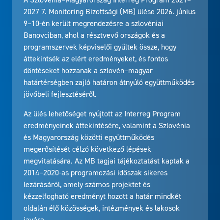
2027 7. Monitoring Bizottsági (MB) ülése 2026. június
9–10-én került megrendezésre a szlovéniai
Banovciban, ahol a résztvevő országok és a
programszervek képviselői gyűltek össze, hogy
áttekintsék az elért eredményeket, és fontos
döntéseket hozzanak a szlovén–magyar
határtérségben zajló határon átnyúló együttműködés
jövőbeli fejlesztéséről.
Az ülés lehetőséget nyújtott az Interreg Program
eredményeinek áttekintésére, valamint a Szlovénia
és Magyarország közötti együttműködés
megerősítését célzó következő lépések
megvitatására. Az MB tagjai tájékoztatást kaptak a
2014–2020-as programozási időszak sikeres
lezárásáról, amely számos projektet és
kézzelfogható eredményt hozott a határ mindkét
oldalán élő közösségek, intézmények és lakosok
javára.