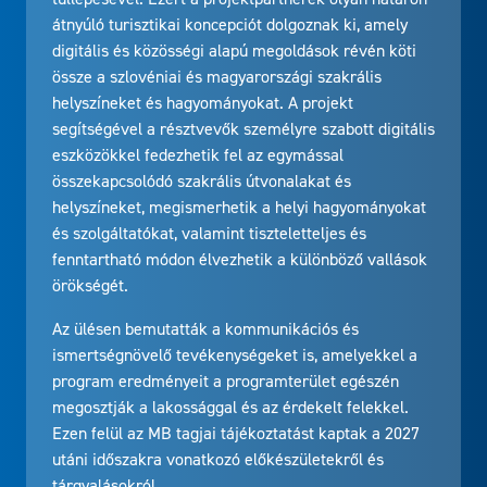
átnyúló turisztikai koncepciót dolgoznak ki, amely
digitális és közösségi alapú megoldások révén köti
össze a szlovéniai és magyarországi szakrális
helyszíneket és hagyományokat. A projekt
segítségével a résztvevők személyre szabott digitális
eszközökkel fedezhetik fel az egymással
összekapcsolódó szakrális útvonalakat és
helyszíneket, megismerhetik a helyi hagyományokat
és szolgáltatókat, valamint tiszteletteljes és
fenntartható módon élvezhetik a különböző vallások
örökségét.
Az ülésen bemutatták a kommunikációs és
ismertségnövelő tevékenységeket is, amelyekkel a
program eredményeit a programterület egészén
megosztják a lakossággal és az érdekelt felekkel.
Ezen felül az MB tagjai tájékoztatást kaptak a 2027
utáni időszakra vonatkozó előkészületekről és
tárgyalásokról.