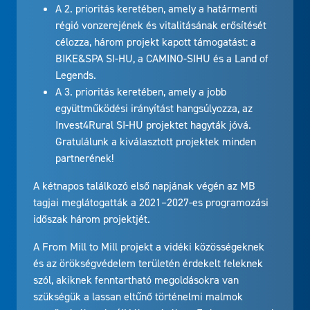
A 2. prioritás keretében, amely a határmenti
régió vonzerejének és vitalitásának erősítését
célozza, három projekt kapott támogatást: a
BIKE&SPA SI-HU, a CAMINO-SIHU és a Land of
Legends.
A 3. prioritás keretében, amely a jobb
együttműködési irányítást hangsúlyozza, az
Invest4Rural SI-HU projektet hagyták jóvá.
Gratulálunk a kiválasztott projektek minden
partnerének!
A kétnapos találkozó első napjának végén az MB
tagjai meglátogatták a 2021–2027-es programozási
időszak három projektjét.
A From Mill to Mill projekt a vidéki közösségeknek
és az örökségvédelem területén érdekelt feleknek
szól, akiknek fenntartható megoldásokra van
szükségük a lassan eltűnő történelmi malmok