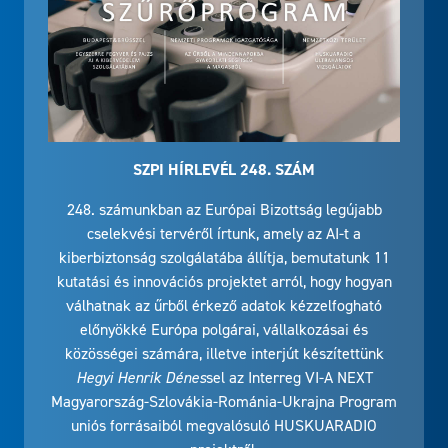
SZPI HÍRLEVÉL 248. SZÁM
248. számunkban az Európai Bizottság legújabb
cselekvési tervéről írtunk, amely az AI-t a
kiberbiztonság szolgálatába állítja, bemutatunk 11
kutatási és innovációs projektet arról, hogy hogyan
válhatnak az űrből érkező adatok kézzelfogható
előnyökké Európa polgárai, vállalkozásai és
közösségei számára, illetve interjút készítettünk
Hegyi Henrik Dénes
sel az Interreg VI-A NEXT
Magyarország-Szlovákia-Románia-Ukrajna Program
uniós forrásaiból megvalósuló HUSKUARADIO