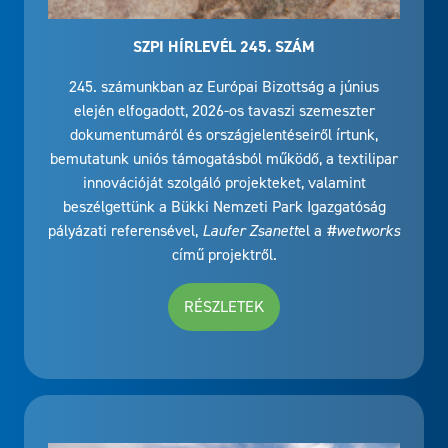
SZPI HÍRLEVÉL 245. SZÁM
245. számunkban az Európai Bizottság a június
elején elfogadott, 2026-os tavaszi szemeszter
dokumentumáról és országjelentéseiről írtunk,
bemutatunk uniós támogatásból működő, a textilipar
innovációját szolgáló projekteket, valamint
beszélgettünk a Bükki Nemzeti Park Igazgatóság
pályázati referensével,
Laufer Zsanett
el a
#wetworks
című projektről.
RÉSZLETEK