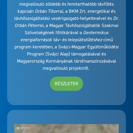
megvalósuló zöldebb és fenntarthatóbb távfűtés
kapcsán
Orbán Tibor
ral, a BKM Zrt. energetikai és
távhőszolgáltatási vezérigazgató-helyettesével és
Dr.
Orbán Péter
rel, a Magyar Távhőszolgáltatók Szakmai
Szövetségének főtitkárával a
Geotermikus
energiaforrások táv- és településfűtéshez
című
program keretében, a Svájci-Magyar Együttműködési
Program (Svájci Alap) támogatásával és
Magyarország Kormányának társfinanszírozásával
megvalósuló projektről.
RÉSZLETEK