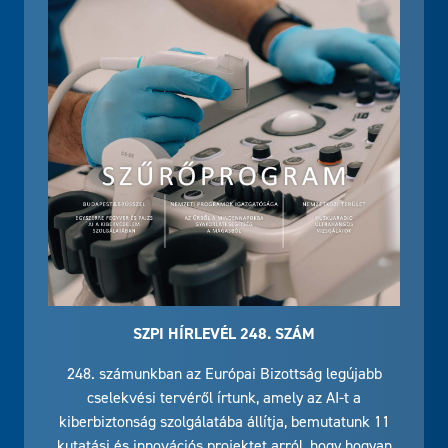
SZPI HÍRLEVÉL 248. SZÁM
248. számunkban az Európai Bizottság legújabb
cselekvési tervéről írtunk, amely az AI-t a
kiberbiztonság szolgálatába állítja, bemutatunk 11
kutatási és innovációs projektet arról, hogy hogyan