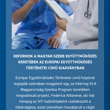
REFORMOK A MAGYAR-SZERB EGYÜTTMŰKÖDÉS
KERETÉBEN AZ EURÓPAI EGYÜTTMŰKÖDÉS
TÖRTÉNETEI CÍMŰ KIADVÁNYBAN
Európai Együttműködés Történetei című folyóirat
legújabb számában megjelent egy, az Interreg VI-A
Magyarország-Szerbia Program keretében
megvalósuló projekt. Federica Attianese, aki hat
hónapig az IVY tudósítójaként csatlakozott a
titkársághoz, ezzel jelentősen hozzájárult a régió