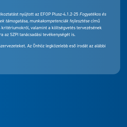
ékoztatást nyújtott az EFOP Plusz-4.1.2-25
Fogyatékos és
ének támogatása, munkakompetenciák fejlesztése
című
os kritériumokról, valamint a költségvetés tervezésének
a az SZPI tanácsadási tevékenységét is.
szervezeteket. Az Önhöz legközelebb eső irodát az alábbi