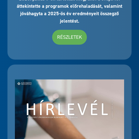
áttekintette a programok előrehaladását, valamint
jóváhagyta a 2025-ös év eredményeit összegző
jelentést.
RÉSZLETEK