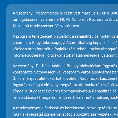
A Széchenyi Programiroda is részt vett március 10-én a Be
támogatásával, valamint a MOVE Nonprofit Közhasznú Zrt.
Nap
című rendezvényen Veszprémben.
A program lehetőséget biztosított a rehabilitációs foglalkoz
valamint a Fogyatékosságügyi Államtitkárság képviselői szá
közösen áttekintették a foglalkozási rehabilitációs támogatás
információcserére, jó gyakorlatok megismerésére, valamint a
Az eseményt Dr. Kósa Ádám, a Belügyminisztérium fogyatéko
köszöntötte Sótonyi Mónika, Veszprém város alpolgármester
Önkormányzat alelnöke. Ezt követően Radomszki Lászlóné fo
fogyatékossággal élő vagy megváltozott munkaképességű sz
Tímea, a Budapest Főváros Kormányhivatala Rehabilitációs 
rehabilitációs támogatási rendszert, valamint a hatóság szolg
A rendezvényen előadások és kerekasztal-beszélgetés keret
munkaképességű személyeket foglalkoztató szervezetek. A 