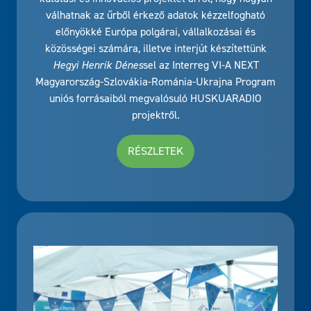
válhatnak az űrből érkező adatok kézzelfogható
előnyökké Európa polgárai, vállalkozásai és
közösségei számára, illetve interjút készítettünk
Hegyi Henrik Dénes
sel az Interreg VI-A NEXT
Magyarország-Szlovákia-Románia-Ukrajna Program
uniós forrásaiból megvalósuló HUSKUARADIO
projektről.
RÉSZLETEK