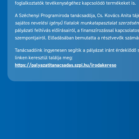
foglalkoztatók tevékenységéhez kapcsolódó termékeket is.
A Széchenyi Programiroda tanácsadója, Cs. Kovács Anita táj
sajátos nevelési igényű fiatalok munkatapasztalat szerzés
pályázati felhívás előírásairól, a finanszírozással kapcsolat
szempontjairól. Előadásában bemutatta a résztvevők számár
Tanácsadóink ingyenesen segítik a pályázat iránt érdeklődő 
linken keresztül találja meg:
https://palyazatitanacsadas.szpi.hu/irodakereso