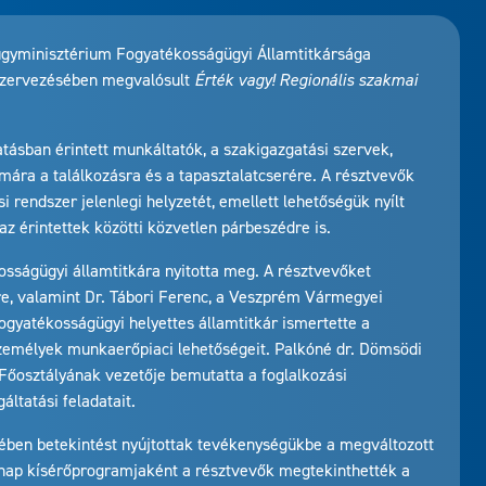
lügyminisztérium Fogyatékosságügyi Államtitkársága
 szervezésében megvalósult
Érték vagy! Regionális szakmai
tatásban érintett munkáltatók, a szakigazgatási szervek,
mára a találkozásra és a tapasztalatcserére. A résztvevők
i rendszer jelenlegi helyzetét, emellett lehetőségük nyílt
z érintettek közötti közvetlen párbeszédre is.
sságügyi államtitkára nyitotta meg. A résztvevőket
e, valamint Dr. Tábori Ferenc, a Veszprém Vármegyei
gyatékosságügyi helyettes államtitkár ismertette a
emélyek munkaerőpiaci lehetőségeit. Palkóné dr. Dömsödi
Főosztályának vezetője bemutatta a foglalkozási
áltatási feladatait.
ében betekintést nyújtottak tevékenységükbe a megváltozott
nap kísérőprogramjaként a résztvevők megtekinthették a