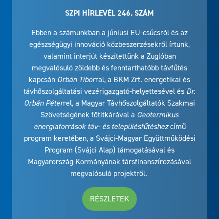
SZPI HÍRLEVÉL 246. SZÁM
Ebben a számunkban a júniusi EU-csúcsról és az
egészségügyi innováció közbeszerzésekről írtunk,
valamint interjút készítettünk a Zuglóban
megvalósuló zöldebb és fenntarthatóbb távfűtés
kapcsán
Orbán Tibor
ral, a BKM Zrt. energetikai és
távhőszolgáltatási vezérigazgató-helyettesével és
Dr.
Orbán Péter
rel, a Magyar Távhőszolgáltatók Szakmai
Szövetségének főtitkárával a
Geotermikus
energiaforrások táv- és településfűtéshez
című
program keretében, a Svájci-Magyar Együttműködési
Program (Svájci Alap) támogatásával és
Magyarország Kormányának társfinanszírozásával
megvalósuló projektről.
RÉSZLETEK