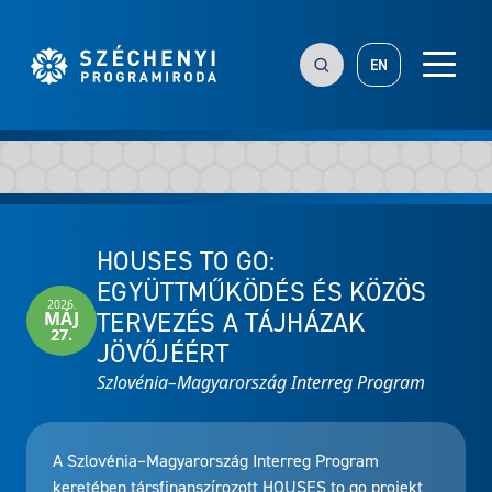
EN
HOUSES TO GO:
EGYÜTTMŰKÖDÉS ÉS KÖZÖS
2026.
TERVEZÉS A TÁJHÁZAK
MÁJ
27.
JÖVŐJÉÉRT
Szlovénia–Magyarország Interreg Program
A Szlovénia–Magyarország Interreg Program
keretében társfinanszírozott HOUSES to go projekt