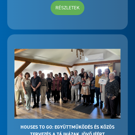
RÉSZLETEK
HOUSES TO GO: EGYÜTTMŰKÖDÉS ÉS KÖZÖS
TERVEZÉS A TÁJHÁZAK JÖVŐJÉÉRT