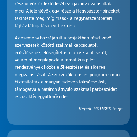
résztvevők érdeklődéséhez igazodva valósultak
meg. A jelenlévők egy része a Hegypásztor pincéket
tekintette meg, míg mások a hegyhátszentpéteri
tájház látogatásán vettek részt.
Az esemény hozzájárult a projektben részt vevő
szervezetek közötti szakmai kapcsolatok
erősítéséhez, elősegítette a tapasztalatcserét,
valamint megalapozta a tematikus pilot
rendezvények közös előkészítését és sikeres
megvalósítását. A szervezők a teljes program során
biztosították a magyar–szlovén tolmácsolást,
támogatva a határon átnyúló szakmai párbeszédet
és az aktív együttműködést.
Képek: HOUSES to go