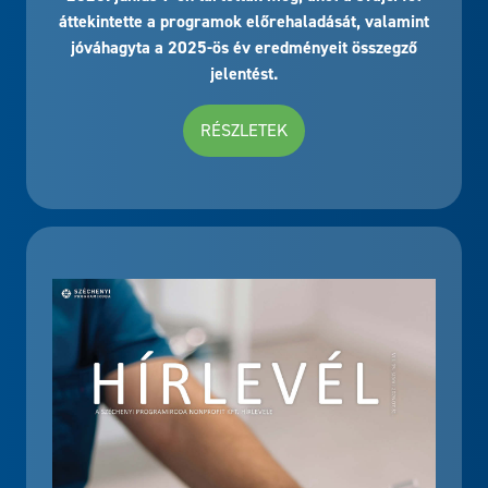
áttekintette a programok előrehaladását, valamint
jóváhagyta a 2025-ös év eredményeit összegző
jelentést.
RÉSZLETEK