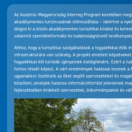
Az Ausztria–Magyarország Interreg Program keretében megva
akadálymentes turizmusának előmozdítása – ideértve a nyelv
dolgoz ki a közös akadálymentes turisztikai kínálat és keresl
valamint szemléletformáló és tudatosságnövelő tevékenysége
Ahhoz, hogy a turisztikai szolgáltatások a fogyatékkal élők 
infrastruktúrára van szükség. A projekt emellett képzéseket 
fogyatékkal élő turisták igényeinek kielégítésére. Ezért a t
fontos részét képezi. A várt eredmények hatással lesznek a f
ugyanakkor ösztönzik az őket segítő szervezeteket és magán
készíteni, amelyek hasznos információforrást jelentenek ma
fejlesztésében érdekelt szervezetek, önkormányzatok és vá