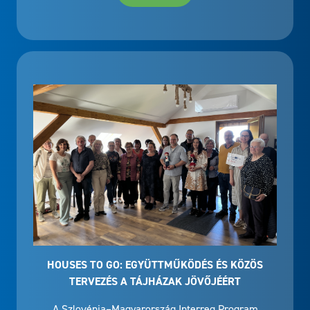
HOUSES TO GO: EGYÜTTMŰKÖDÉS ÉS KÖZÖS
TERVEZÉS A TÁJHÁZAK JÖVŐJÉÉRT
A Szlovénia–Magyarország Interreg Program