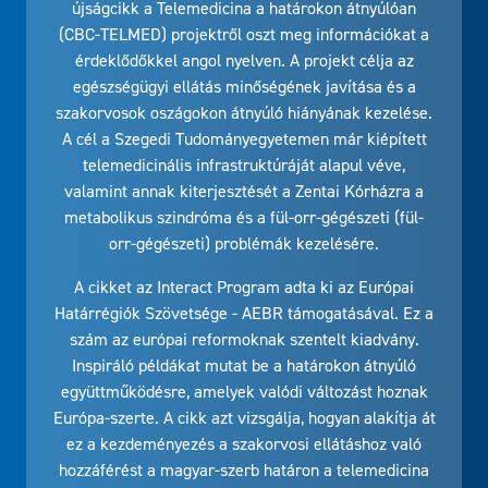
(CBC-TELMED) projektről oszt meg információkat a
érdeklődőkkel angol nyelven. A projekt célja az
egészségügyi ellátás minőségének javítása és a
szakorvosok oszágokon átnyúló hiányának kezelése.
A cél a Szegedi Tudományegyetemen már kiépített
telemedicinális infrastruktúráját alapul véve,
valamint annak kiterjesztését a Zentai Kórházra a
metabolikus szindróma és a fül-orr-gégészeti (fül-
orr-gégészeti) problémák kezelésére.
A cikket az Interact Program adta ki az Európai
Határrégiók Szövetsége - AEBR támogatásával. Ez a
szám az európai reformoknak szentelt kiadvány.
Inspiráló példákat mutat be a határokon átnyúló
együttműködésre, amelyek valódi változást hoznak
Európa-szerte. A cikk azt vizsgálja, hogyan alakítja át
ez a kezdeményezés a szakorvosi ellátáshoz való
hozzáférést a magyar-szerb határon a telemedicina
révén, segítve az egészségügyi szolgáltatásokhoz