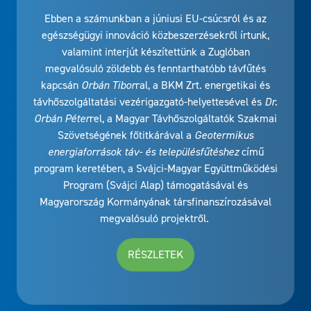
Ebben a számunkban a júniusi EU-csúcsról és az
egészségügyi innováció közbeszerzésekről írtunk,
valamint interjút készítettünk a Zuglóban
megvalósuló zöldebb és fenntarthatóbb távfűtés
kapcsán
Orbán Tibor
ral, a BKM Zrt. energetikai és
távhőszolgáltatási vezérigazgató-helyettesével és
Dr.
Orbán Péter
rel, a Magyar Távhőszolgáltatók Szakmai
Szövetségének főtitkárával a
Geotermikus
energiaforrások táv- és településfűtéshez
című
program keretében, a Svájci-Magyar Együttműködési
Program (Svájci Alap) támogatásával és
Magyarország Kormányának társfinanszírozásával
megvalósuló projektről.
RÉSZLETEK