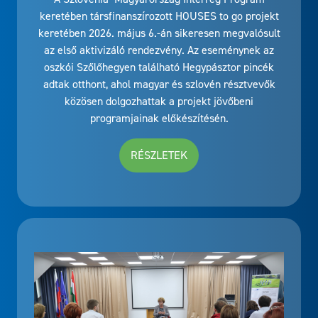
keretében társfinanszírozott HOUSES to go projekt
keretében 2026. május 6.-án sikeresen megvalósult
az első aktivizáló rendezvény. Az eseménynek az
oszkói Szőlőhegyen található Hegypásztor pincék
adtak otthont, ahol magyar és szlovén résztvevők
közösen dolgozhattak a projekt jövőbeni
programjainak előkészítésén.
RÉSZLETEK