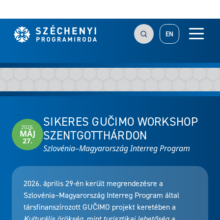
EN
SIKERES GUČIMO WORKSHOP
2026.
SZENTGOTTHÁRDON
MÁJ
27.
Szlovénia–Magyarország Interreg Program
2026. április 29-én került megrendezésre a
Szlovénia–Magyarország Interreg Program által
társfinanszírozott GUČIMO projekt keretében a
Kulturális örökség, mint turisztikai lehetőség a