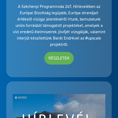
A Széchenyi Programiroda 247. Hírlevelében az
Európai Bizottság legújabb, Európa strandjait
értékelő vízügyi jelentéséről írtunk, bemutatunk
uniós forrásból támogatott projekteket, amelyek a
vízi eredetű élelmiszerek jövőjét vizsgálják, valamint
interjút készítettünk Barát Endrével az #upscale
projektről.
RÉSZLETEK