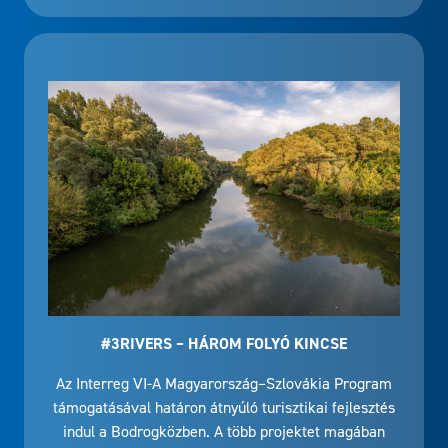
#3RIVERS – HÁROM FOLYÓ KINCSE
Az Interreg VI-A Magyarország–Szlovákia Program
támogatásával határon átnyúló turisztikai fejlesztés
indul a Bodrogközben. A több projektet magában
foglaló akcióterv, a #3rivers – Három folyó kincse