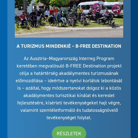
A TURIZMUS MINDENKIÉ – B-FREE DESTINATION
Az Ausztria–Magyarország Interreg Program
keretében megvalósuló B-FREE Destination projekt
célja a határtérség akadálymentes turizmusának
előmozdítása – ideértve a nyelvi korlátok lebontását
is – azáltal, hogy módszertanokat dolgoz ki a közös
akadálymentes turisztikai kínálat és kereslet
fejlesztésére, kísérleti tevékenységeket hajt végre,
valamint szemléletformáló és tudatosságnövelő
tevékenységet folytat.
RÉSZLETEK