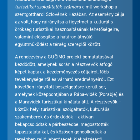
turisztikai szolgáltatók számára
című workshop a
szentgotthárdi Szlovének Házában. Az esemény célja
az volt, hogy ráirányítsa a figyelmet a kulturális
örökség turisztikai hasznosításának lehetőségeire,
valamint elősegítse a határon átnyúló
együttműködést a térség szereplői között.
A rendezvény a GUČIMO projekt bemutatásával
kezdődött, amelynek során a résztvevők átfogó
képet kaptak a kezdeményezés céljairól, főbb
tevékenységeiről és várható eredményeiről. Ezt
követően irányított beszélgetésre került sor,
amelynek középpontjában a Rába-vidék (Porabje) és
a Muravidék turisztikai kínálata állt. A résztvevők –
köztük helyi turisztikai szolgáltatók, kulturális
szakemberek és érdeklődők – aktívan
bekapcsolódtak a párbeszédbe, megosztották
tapasztalataikat, és közösen gondolkodtak a
térségben rejlő lehetőségek kiaknázásáról.