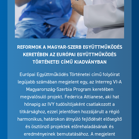
REFORMOK A MAGYAR-SZERB EGYÜTTMŰKÖDÉS
KERETÉBEN AZ EURÓPAI EGYÜTTMŰKÖDÉS
TÖRTÉNETEI CÍMŰ KIADVÁNYBAN
Európai Együttműködés Történetei című folyóirat
legújabb számában megjelent egy, az Interreg VI-A
Magyarország-Szerbia Program keretében
megvalósuló projekt. Federica Attianese, aki hat
hónapig az IVY tudósítójaként csatlakozott a
titkársághoz, ezzel jelentősen hozzájárult a régió
harmonikus, határokon átnyúló fejlődését elősegítő
és ösztönző projektek előrehaladásának és
eredményeinek bemutatásához. A megjelent
újságcikk a Telemedicina a határokon átnyúlóan