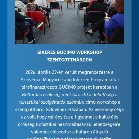
SIKERES GUČIMO WORKSHOP
SZENTGOTTHÁRDON
2026. április 29-én került megrendezésre a
Szlovénia–Magyarország Interreg Program által
társfinanszírozott GUČIMO projekt keretében a
Kulturális örökség, mint turisztikai lehetőség a
turisztikai szolgáltatók számára
című workshop a
szentgotthárdi Szlovének Házában. Az esemény célja
az volt, hogy ráirányítsa a figyelmet a kulturális
örökség turisztikai hasznosításának lehetőségeire,
valamint elősegítse a határon átnyúló
együttműködést a térség szereplői között.