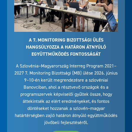
A 7. MONITORING BIZOTTSÁGI ÜLÉS
HANGSÚLYOZZA A HATÁRON ÁTNYÚLÓ
EGYÜTTMŰKÖDÉS FONTOSSÁGÁT
A Szlovénia–Magyarország Interreg Program 2021–
2027 7. Monitoring Bizottsági (MB) ülése 2026. június
9–10-én került megrendezésre a szlovéniai
Banovciban, ahol a résztvevő országok és a
programszervek képviselői gyűltek össze, hogy
áttekintsék az elért eredményeket, és fontos
döntéseket hozzanak a szlovén–magyar
határtérségben zajló határon átnyúló együttműködés
jövőbeli fejlesztéséről.