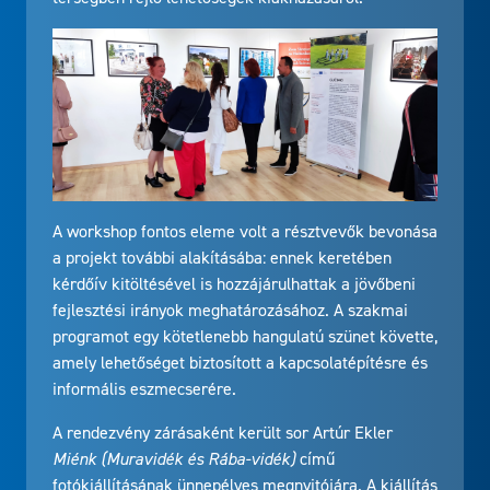
A workshop fontos eleme volt a résztvevők bevonása
a projekt további alakításába: ennek keretében
kérdőív kitöltésével is hozzájárulhattak a jövőbeni
fejlesztési irányok meghatározásához. A szakmai
programot egy kötetlenebb hangulatú szünet követte,
amely lehetőséget biztosított a kapcsolatépítésre és
informális eszmecserére.
A rendezvény zárásaként került sor Artúr Ekler
Miénk (Muravidék és Rába-vidék)
című
fotókiállításának ünnepélyes megnyitójára. A kiállítás