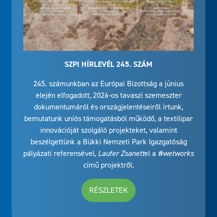
SZPI HÍRLEVÉL 245. SZÁM
245. számunkban az Európai Bizottság a június
elején elfogadott, 2026-os tavaszi szemeszter
dokumentumáról és országjelentéseiről írtunk,
bemutatunk uniós támogatásból működő, a textilipar
innovációját szolgáló projekteket, valamint
beszélgettünk a Bükki Nemzeti Park Igazgatóság
pályázati referensével,
Laufer Zsanett
el a
#wetworks
című projektről.
RÉSZLETEK