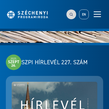
EN
2025.
SZPI HÍRLEVÉL 227. SZÁM
SZEPT
26.