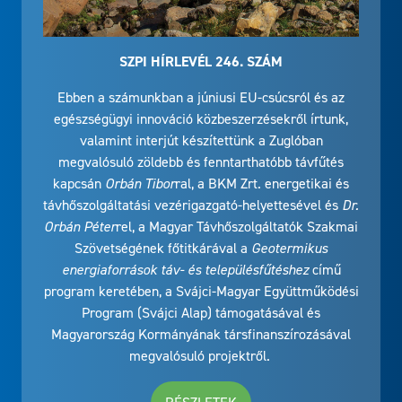
SZPI HÍRLEVÉL 246. SZÁM
Ebben a számunkban a júniusi EU-csúcsról és az
egészségügyi innováció közbeszerzésekről írtunk,
valamint interjút készítettünk a Zuglóban
megvalósuló zöldebb és fenntarthatóbb távfűtés
kapcsán
Orbán Tibor
ral, a BKM Zrt. energetikai és
távhőszolgáltatási vezérigazgató-helyettesével és
Dr.
Orbán Péter
rel, a Magyar Távhőszolgáltatók Szakmai
Szövetségének főtitkárával a
Geotermikus
energiaforrások táv- és településfűtéshez
című
program keretében, a Svájci-Magyar Együttműködési
Program (Svájci Alap) támogatásával és
Magyarország Kormányának társfinanszírozásával
megvalósuló projektről.