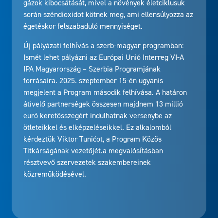
gázok kibocsátását, mivel a növények életciklusuk
során széndioxidot kötnek meg, ami ellensúlyozza az
égetéskor felszabaduló mennyiséget.
Új pályázati felhívás a szerb-magyar programban:
Ismét lehet pályázni az Európai Unió Interreg VI-A
IPA Magyarország – Szerbia Programjának
forrásaira. 2025. szeptember 15-én ugyanis
megjelent a Program második felhívása. A határon
átívelő partnerségek összesen majdnem 13 millió
euró keretösszegért indulhatnak versenybe az
ötleteikkel és elképzeléseikkel. Ez alkalomból
kérdeztük Viktor Tunićot, a Program Közös
Titkárságának vezetőjét.a megvalósításban
résztvevő szervezetek szakembereinek
közreműködésével.