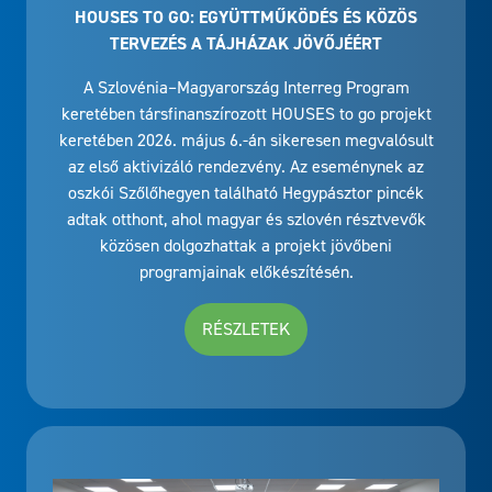
HOUSES TO GO: EGYÜTTMŰKÖDÉS ÉS KÖZÖS
TERVEZÉS A TÁJHÁZAK JÖVŐJÉÉRT
A Szlovénia–Magyarország Interreg Program
keretében társfinanszírozott HOUSES to go projekt
keretében 2026. május 6.-án sikeresen megvalósult
az első aktivizáló rendezvény. Az eseménynek az
oszkói Szőlőhegyen található Hegypásztor pincék
adtak otthont, ahol magyar és szlovén résztvevők
közösen dolgozhattak a projekt jövőbeni
programjainak előkészítésén.
RÉSZLETEK