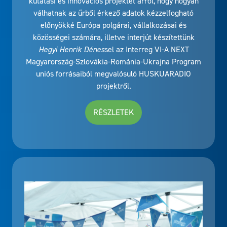
kutatási és innovációs projektet arról, hogy hogyan
válhatnak az űrből érkező adatok kézzelfogható
előnyökké Európa polgárai, vállalkozásai és
közösségei számára, illetve interjút készítettünk
Hegyi Henrik Dénes
sel az Interreg VI-A NEXT
Magyarország-Szlovákia-Románia-Ukrajna Program
uniós forrásaiból megvalósuló HUSKUARADIO
projektről.
RÉSZLETEK