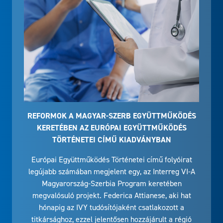
REFORMOK A MAGYAR-SZERB EGYÜTTMŰKÖDÉS
KERETÉBEN AZ EURÓPAI EGYÜTTMŰKÖDÉS
TÖRTÉNETEI CÍMŰ KIADVÁNYBAN
Európai Együttműködés Történetei című folyóirat
legújabb számában megjelent egy, az Interreg VI-A
Magyarország-Szerbia Program keretében
megvalósuló projekt. Federica Attianese, aki hat
hónapig az IVY tudósítójaként csatlakozott a
titkársághoz, ezzel jelentősen hozzájárult a régió