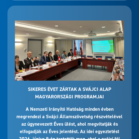
SIKERES ÉVET ZÁRTAK A SVÁJCI ALAP
MAGYARORSZÁGI PROGRAMJAI
A Nemzeti Irányító Hatóság minden évben
megrendezi a Svájci Államszövetség részvételével
az úgynevezett Éves ülést, ahol megvitatják és
elfogadják az Éves jelentést. Az idei egyeztetést
2026. június 9-én tartották meg, ahol a svájci fél