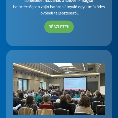
döntéseket hozzanak a szlovén–magyar
határtérségben zajló határon átnyúló együttműködés
jövőbeli fejlesztéséről.
RÉSZLETEK