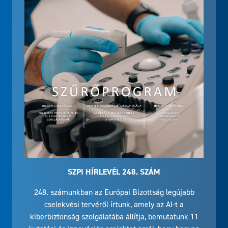
SZPI HÍRLEVÉL 248. SZÁM
248. számunkban az Európai Bizottság legújabb
cselekvési tervéről írtunk, amely az AI-t a
kiberbiztonság szolgálatába állítja, bemutatunk 11