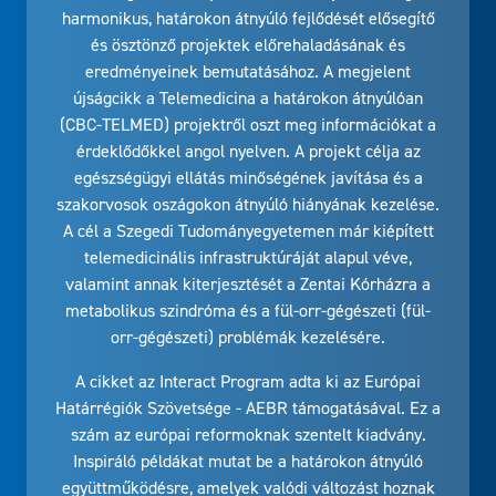
harmonikus, határokon átnyúló fejlődését elősegítő
és ösztönző projektek előrehaladásának és
eredményeinek bemutatásához. A megjelent
újságcikk a Telemedicina a határokon átnyúlóan
(CBC-TELMED) projektről oszt meg információkat a
érdeklődőkkel angol nyelven. A projekt célja az
egészségügyi ellátás minőségének javítása és a
szakorvosok oszágokon átnyúló hiányának kezelése.
A cél a Szegedi Tudományegyetemen már kiépített
telemedicinális infrastruktúráját alapul véve,
valamint annak kiterjesztését a Zentai Kórházra a
metabolikus szindróma és a fül-orr-gégészeti (fül-
orr-gégészeti) problémák kezelésére.
A cikket az Interact Program adta ki az Európai
Határrégiók Szövetsége - AEBR támogatásával. Ez a
szám az európai reformoknak szentelt kiadvány.
Inspiráló példákat mutat be a határokon átnyúló
együttműködésre, amelyek valódi változást hoznak