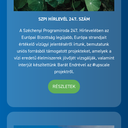
SZPI HÍRLEVÉL 247. SZÁM
A Széchenyi Programiroda 247. Hírlevelében az
Európai Bizottság legújabb, Európa strandjait
értékelő vízügyi jelentéséről írtunk, bemutatunk
uniós forrásból támogatott projekteket, amelyek a
vízi eredetű élelmiszerek jövőjét vizsgálják, valamint
interjút készítettünk Barát Endrével az #upscale
projektről.
RÉSZLETEK