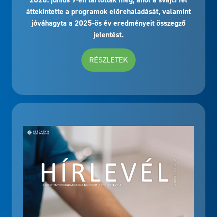
áttekintette a programok előrehaladását, valamint
jóváhagyta a 2025-ös év eredményeit összegző
jelentést.
RÉSZLETEK