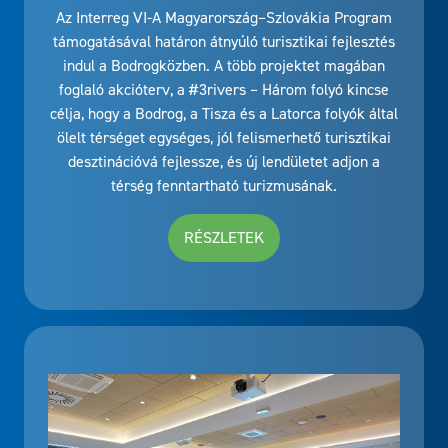
Az Interreg VI-A Magyarország–Szlovákia Program
támogatásával határon átnyúló turisztikai fejlesztés
indul a Bodrogközben. A több projektet magában
foglaló akcióterv, a #3rivers – Három folyó kincse
célja, hogy a Bodrog, a Tisza és a Latorca folyók által
ölelt térséget egységes, jól felismerhető turisztikai
desztinációvá fejlessze, és új lendületet adjon a
térség fenntartható turizmusának.
RÉSZLETEK