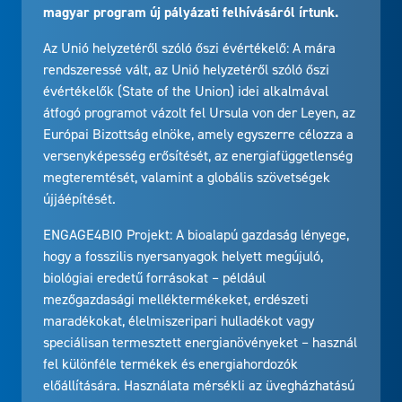
magyar program új pályázati felhívásáról írtunk.
Az Unió helyzetéről szóló őszi évértékelő: A mára
rendszeressé vált, az Unió helyzetéről szóló őszi
évértékelők (State of the Union) idei alkalmával
átfogó programot vázolt fel Ursula von der Leyen, az
Európai Bizottság elnöke, amely egyszerre célozza a
versenyképesség erősítését, az energiafüggetlenség
megteremtését, valamint a globális szövetségek
újjáépítését.
ENGAGE4BIO Projekt: A bioalapú gazdaság lényege,
hogy a fosszilis nyersanyagok helyett megújuló,
biológiai eredetű forrásokat – például
mezőgazdasági melléktermékeket, erdészeti
maradékokat, élelmiszeripari hulladékot vagy
speciálisan termesztett energianövényeket – használ
fel különféle termékek és energiahordozók
előállítására. Használata mérsékli az üvegházhatású