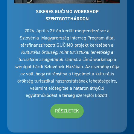
SIKERES GUČIMO WORKSHOP
SZENTGOTTHÁRDON
2026. április 29-én került megrendezésre a
Szlovénia–Magyarország Interreg Program által
társfinanszírozott GUČIMO projekt keretében a
Kulturális örökség, mint turisztikai lehetőség a
turisztikai szolgáltatók számára
című workshop a
szentgotthárdi Szlovének Házában. Az esemény célja
az volt, hogy ráirányítsa a figyelmet a kulturális
örökség turisztikai hasznosításának lehetőségeire,
valamint elősegítse a határon átnyúló
együttműködést a térség szereplői között.
RÉSZLETEK