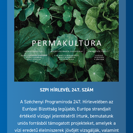
SZPI HÍRLEVÉL 247. SZÁM
A Széchenyi Programiroda 247. Hírlevelében az
Európai Bizottság legújabb, Európa strandjait
értékelő vízügyi jelentéséről írtunk, bemutatunk
uniós forrásból támogatott projekteket, amelyek a
vízi eredetű élelmiszerek jövőjét vizsgálják, valamint