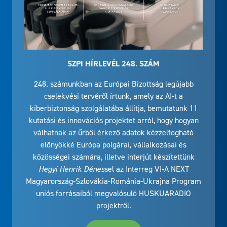
SZPI HÍRLEVÉL 248. SZÁM
248. számunkban az Európai Bizottság legújabb
cselekvési tervéről írtunk, amely az AI-t a
kiberbiztonság szolgálatába állítja, bemutatunk 11
kutatási és innovációs projektet arról, hogy hogyan
válhatnak az űrből érkező adatok kézzelfogható
előnyökké Európa polgárai, vállalkozásai és
közösségei számára, illetve interjút készítettünk
Hegyi Henrik Dénes
sel az Interreg VI-A NEXT
Magyarország-Szlovákia-Románia-Ukrajna Program
uniós forrásaiból megvalósuló HUSKUARADIO
projektről.