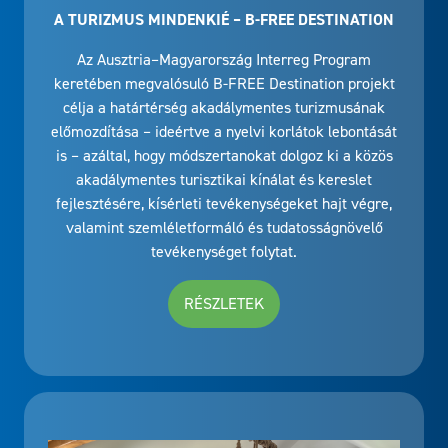
A TURIZMUS MINDENKIÉ – B-FREE DESTINATION
Az Ausztria–Magyarország Interreg Program
keretében megvalósuló B-FREE Destination projekt
célja a határtérség akadálymentes turizmusának
előmozdítása – ideértve a nyelvi korlátok lebontását
is – azáltal, hogy módszertanokat dolgoz ki a közös
akadálymentes turisztikai kínálat és kereslet
fejlesztésére, kísérleti tevékenységeket hajt végre,
valamint szemléletformáló és tudatosságnövelő
tevékenységet folytat.
RÉSZLETEK