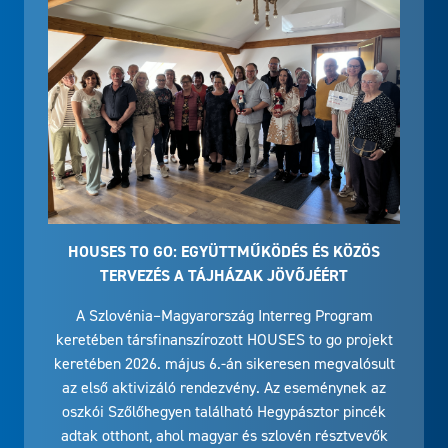
HOUSES TO GO: EGYÜTTMŰKÖDÉS ÉS KÖZÖS
TERVEZÉS A TÁJHÁZAK JÖVŐJÉÉRT
A Szlovénia–Magyarország Interreg Program
keretében társfinanszírozott HOUSES to go projekt
keretében 2026. május 6.-án sikeresen megvalósult
az első aktivizáló rendezvény. Az eseménynek az
oszkói Szőlőhegyen található Hegypásztor pincék
adtak otthont, ahol magyar és szlovén résztvevők