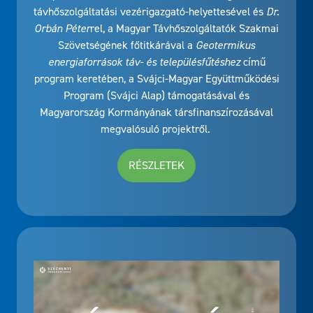
távhőszolgáltatási vezérigazgató-helyettesével és
Dr.
Orbán Péter
rel, a Magyar Távhőszolgáltatók Szakmai
Szövetségének főtitkárával a
Geotermikus
energiaforrások táv- és településfűtéshez
című
program keretében, a Svájci-Magyar Együttműködési
Program (Svájci Alap) támogatásával és
Magyarország Kormányának társfinanszírozásával
megvalósuló projektről.
RÉSZLETEK