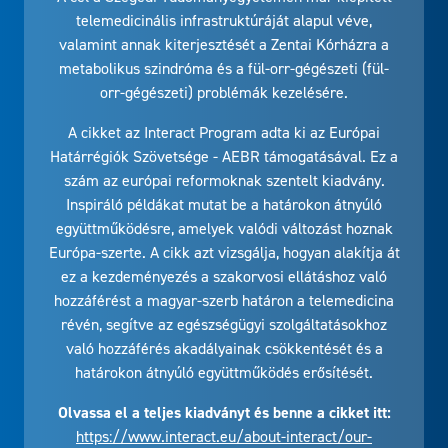
telemedicinális infrastruktúráját alapul véve,
valamint annak kiterjesztését a Zentai Kórházra a
metabolikus szindróma és a fül-orr-gégészeti (fül-
orr-gégészeti) problémák kezelésére.
A cikket az Interact Program adta ki az Európai
Határrégiók Szövetsége - AEBR támogatásával. Ez a
szám az európai reformoknak szentelt kiadvány.
Inspiráló példákat mutat be a határokon átnyúló
együttműködésre, amelyek valódi változást hoznak
Európa-szerte. A cikk azt vizsgálja, hogyan alakítja át
ez a kezdeményezés a szakorvosi ellátáshoz való
hozzáférést a magyar-szerb határon a telemedicina
révén, segítve az egészségügyi szolgáltatásokhoz
való hozzáférés akadályainak csökkentését és a
határokon átnyúló együttműködés erősítését.
Olvassa el a teljes kiadványt és benne a cikket itt:
https://www.interact.eu/about-interact/our-