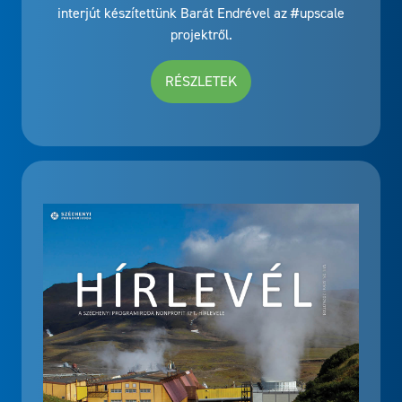
interjút készítettünk Barát Endrével az #upscale
projektről.
RÉSZLETEK