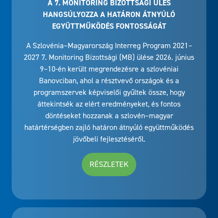
A 7. MONITORING BIZOTTSÁGI ÜLÉS
HANGSÚLYOZZA A HATÁRON ÁTNYÚLÓ
EGYÜTTMŰKÖDÉS FONTOSSÁGÁT
A Szlovénia–Magyarország Interreg Program 2021–
2027 7. Monitoring Bizottsági (MB) ülése 2026. június
9–10-én került megrendezésre a szlovéniai
Banovciban, ahol a résztvevő országok és a
programszervek képviselői gyűltek össze, hogy
áttekintsék az elért eredményeket, és fontos
döntéseket hozzanak a szlovén–magyar
határtérségben zajló határon átnyúló együttműködés
jövőbeli fejlesztéséről.
RÉSZLETEK