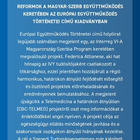
REFORMOK A MAGYAR-SZERB EGYÜTTMŰKÖDÉS
KERETÉBEN AZ EURÓPAI EGYÜTTMŰKÖDÉS
TÖRTÉNETEI CÍMŰ KIADVÁNYBAN
Európai Együttműködés Történetei című folyóirat
legújabb számában megjelent egy, az Interreg VI-A
Magyarország-Szerbia Program keretében
megvalósuló projekt. Federica Attianese, aki hat
hónapig az IVY tudósítójaként csatlakozott a
titkársághoz, ezzel jelentősen hozzájárult a régió
harmonikus, határokon átnyúló fejlődését elősegítő
és ösztönző projektek előrehaladásának és
eredményeinek bemutatásához. A megjelent
újságcikk a Telemedicina a határokon átnyúlóan
(CBC-TELMED) projektről oszt meg információkat a
érdeklődőkkel angol nyelven. A projekt célja az
egészségügyi ellátás minőségének javítása és a
szakorvosok oszágokon átnyúló hiányának kezelése.
A cél a Szegedi Tudományegyetemen már kiépített