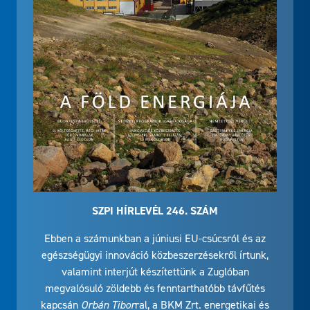
SZPI HÍRLEVÉL 246. SZÁM
Ebben a számunkban a júniusi EU-csúcsról és az
egészségügyi innováció közbeszerzésekről írtunk,
valamint interjút készítettünk a Zuglóban
megvalósuló zöldebb és fenntarthatóbb távfűtés
kapcsán
Orbán Tibor
ral, a BKM Zrt. energetikai és