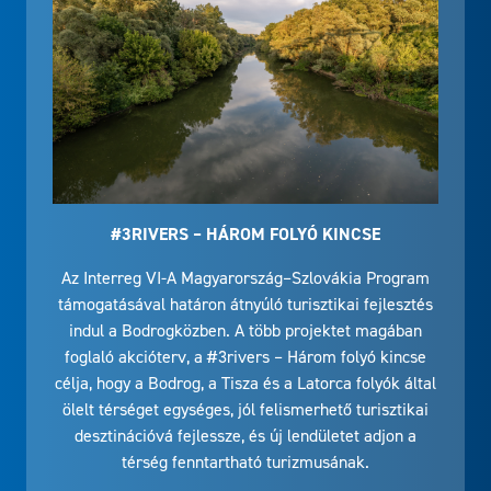
#3RIVERS – HÁROM FOLYÓ KINCSE
Az Interreg VI-A Magyarország–Szlovákia Program
támogatásával határon átnyúló turisztikai fejlesztés
indul a Bodrogközben. A több projektet magában
foglaló akcióterv, a #3rivers – Három folyó kincse
célja, hogy a Bodrog, a Tisza és a Latorca folyók által
ölelt térséget egységes, jól felismerhető turisztikai
desztinációvá fejlessze, és új lendületet adjon a
térség fenntartható turizmusának.