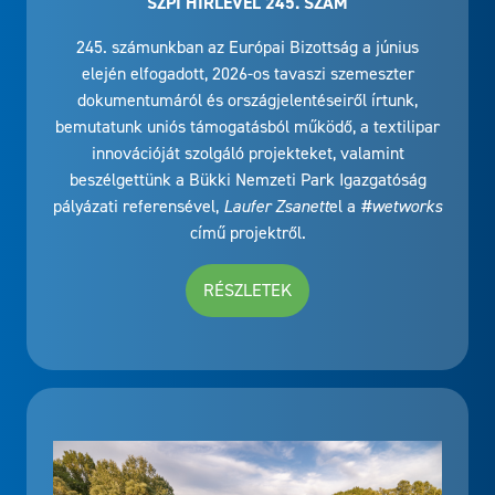
SZPI HÍRLEVÉL 245. SZÁM
245. számunkban az Európai Bizottság a június
elején elfogadott, 2026-os tavaszi szemeszter
dokumentumáról és országjelentéseiről írtunk,
bemutatunk uniós támogatásból működő, a textilipar
innovációját szolgáló projekteket, valamint
beszélgettünk a Bükki Nemzeti Park Igazgatóság
pályázati referensével,
Laufer Zsanett
el a
#wetworks
című projektről.
RÉSZLETEK