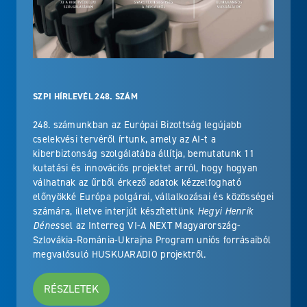
SZPI HÍRLEVÉL 248. SZÁM
248. számunkban az Európai Bizottság legújabb
cselekvési tervéről írtunk, amely az AI-t a
kiberbiztonság szolgálatába állítja, bemutatunk 11
kutatási és innovációs projektet arról, hogy hogyan
válhatnak az űrből érkező adatok kézzelfogható
előnyökké Európa polgárai, vállalkozásai és közösségei
számára, illetve interjút készítettünk
Hegyi Henrik
Dénes
sel az Interreg VI-A NEXT Magyarország-
Szlovákia-Románia-Ukrajna Program uniós forrásaiból
megvalósuló HUSKUARADIO projektről.
RÉSZLETEK