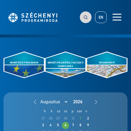
EN
NEMZETKÖZI PROGRAMOK
NEMZETI PROJEKTEK, PÁLYÁZATI
IRODAKERESŐ
TANÁCSADÁS
h
k
sz
cs
p
szo
v
27
28
29
30
31
1
2
3
4
5
6
7
8
9