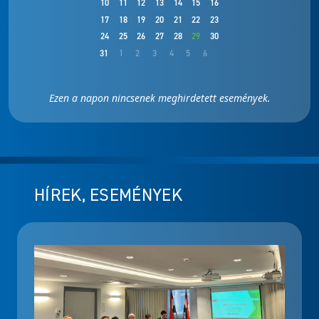
10
11
12
13
14
15
16
17
18
19
20
21
22
23
24
25
26
27
28
29
30
31
1
2
3
4
5
6
Ezen a napon nincsenek meghirdetett események.
HÍREK, ESEMÉNYEK