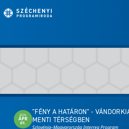
"FÉNY A HATÁRON" - VÁNDORK
2026.
MENTI TÉRSÉGBEN
ÁPR
01.
Szlovénia–Magyarország Interreg Program