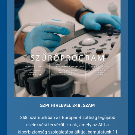
SZPI HÍRLEVÉL 248. SZÁM
248. számunkban az Európai Bizottság legújabb
cselekvési tervéről írtunk, amely az AI-t a
kiberbiztonság szolgálatába állítja, bemutatunk 11