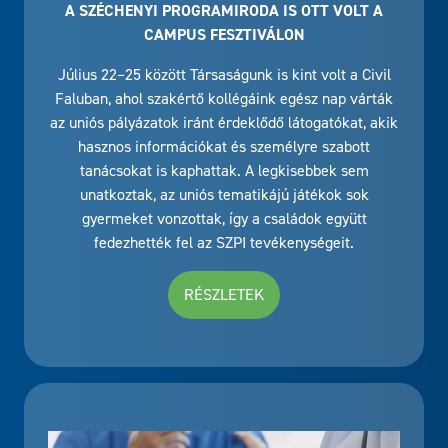
A SZÉCHENYI PROGRAMIRODA IS OTT VOLT A
CAMPUS FESZTIVÁLON
Július 22–25 között Társaságunk is kint volt a Civil
Faluban, ahol szakértő kollégáink egész nap várták
az uniós pályázatok iránt érdeklődő látogatókat, akik
hasznos információkat és személyre szabott
tanácsokat is kaphattak. A legkisebbek sem
unatkoztak, az uniós tematikájú játékok sok
gyermeket vonzottak, így a családok együtt
fedezhették fel az SZPI tevékenységeit.
RÉSZLETEK