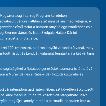
a–Magyarország Interreg Program keretében
gvalósult vándorkiállítás első ünnepélyes megnyitójára. A
 nyomában
című tárlat a határon átnyúló együttműködés és a
dog Brenner János és Isten Szolgája Halász Dániel
ív feladattal mutatja be.
közel 100 km hosszú, határon átnyúló zarándokútvonal, mely
entgotthárdot és Lendvát, valamint fenntartani a két vértanú
tás segítségével a fiatalabb generációk számára is láthatóvá
jön a Muravidék és a Rába-vidék közötti kulturális és
 a plébániatemplom galériatermében, ezt követően átköltözött
, ahol március 17. és 29. között volt látogatható. 2026.
nyílik meg újra, amely immár a harmadik helyszíne lesz az