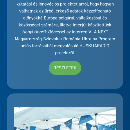
kutatási és innovációs projektet arról, hogy hogyan
válhatnak az űrből érkező adatok kézzelfogható
előnyökké Európa polgárai, vállalkozásai és
közösségei számára, illetve interjút készítettünk
Hegyi Henrik Dénes
sel az Interreg VI-A NEXT
Magyarország-Szlovákia-Románia-Ukrajna Program
uniós forrásaiból megvalósuló HUSKUARADIO
projektről.
RÉSZLETEK