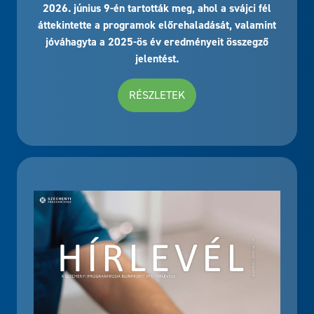
2026. június 9-én tartották meg, ahol a svájci fél
áttekintette a programok előrehaladását, valamint
jóváhagyta a 2025-ös év eredményeit összegző
jelentést.
RÉSZLETEK