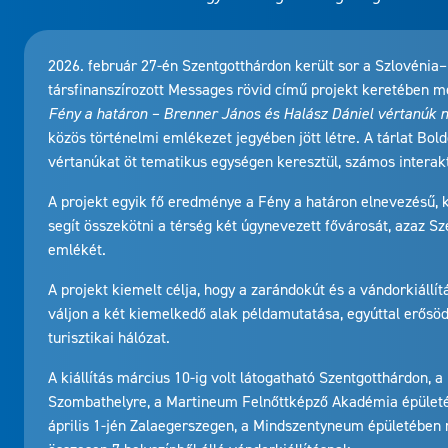
2026. február 27-én Szentgotthárdon került sor a Szlovéni
társfinanszírozott Messages rövid című projekt keretében me
Fény a határon – Brenner János és Halász Dániel vértanúk
közös történelmi emlékezet jegyében jött létre. A tárlat Bol
vértanúkat öt tematikus egységen keresztül, számos interakt
A projekt egyik fő eredménye a Fény a határon elnevezésű, 
segít összekötni a térség két úgynevezett fővárosát, azaz Sz
emlékét.
A projekt kiemelt célja, hogy a zarándokút és a vándorkiállí
váljon a két kiemelkedő alak példamutatása, egyúttal erősöd
turisztikai hálózat.
A kiállítás március 10-ig volt látogatható Szentgotthárdon,
Szombathelyre, a Martineum Felnőttképző Akadémia épületébe
április 1-jén Zalaegerszegen, a Mindszentyneum épületében 