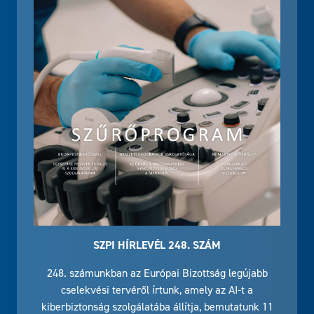
SZPI HÍRLEVÉL 248. SZÁM
248. számunkban az Európai Bizottság legújabb
cselekvési tervéről írtunk, amely az AI-t a
kiberbiztonság szolgálatába állítja, bemutatunk 11