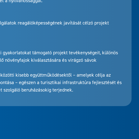
t a nyilvánossággal.
lgálatok reagálóképességének javítását célzó projekt
ti gyakorlatokat támogató projekt tevékenységeit, különös
elő növényfajok kiválasztására és virágzó sávok
 közötti kisebb együttműködésektől – amelyek célja az
ntása – egészen a turisztikai infrastruktúra fejlesztését és
t szolgáló beruházásokig terjednek.