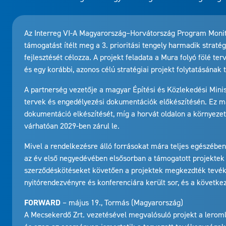
Az Interreg VI-A Magyarország–Horvátország Program Monito
támogatást ítélt meg a 3. prioritási tengely harmadik straté
fejlesztését célozza. A projekt feladata a Mura folyó fölé t
és egy korábbi, azonos célú stratégiai projekt folytatásának 
A partnerség vezetője a magyar Építési és Közlekedési Mini
tervek és engedélyezési dokumentációk előkészítésén. Ez ma
dokumentáció elkészítését, míg a horvát oldalon a környezeti
várhatóan 2029-ben zárul le.
Mivel a rendelkezésre álló forrásokat mára teljes egészében
az év első negyedévében elsősorban a támogatott projektek 
szerződéskötéseket követően a projektek megkezdték tevéke
nyitórendezvényre és konferenciára került sor, és a követk
FORWARD
– május 19., Tormás (Magyarország)
A Mecsekerdő Zrt. vezetésével megvalósuló projekt a leromlo