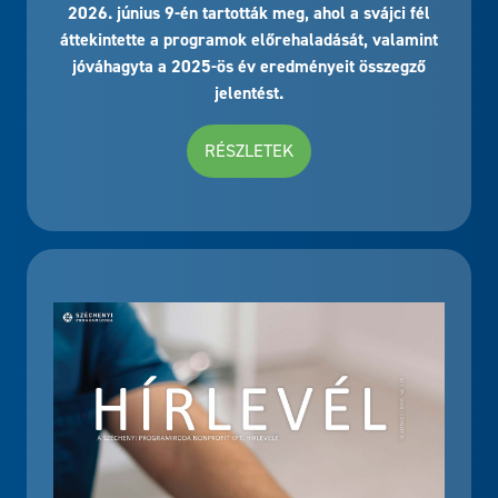
2026. június 9-én tartották meg, ahol a svájci fél
áttekintette a programok előrehaladását, valamint
jóváhagyta a 2025-ös év eredményeit összegző
jelentést.
RÉSZLETEK