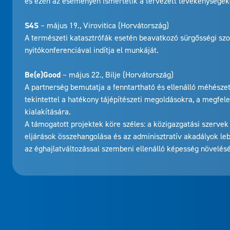
és ezen az eseményen ismertetik a tervezett tevékenységeke
S4S
– május 19., Virovitica (Horvátország)
A természeti katasztrófák esetén beavatkozó sürgősségi szo
nyitókonferenciával indítja el munkáját.
Be(e)Good
– május 22., Bilje (Horvátország)
A partnerség bemutatja a fenntartható és ellenálló méhésze
tekintettel a hatékony tájépítészeti megoldásokra, a megfel
kialakítására.
A támogatott projektek köre széles: a közigazgatási szervek
eljárások összehangolása és az adminisztratív akadályok lebo
az éghajlatváltozással szembeni ellenálló képesség növelésé