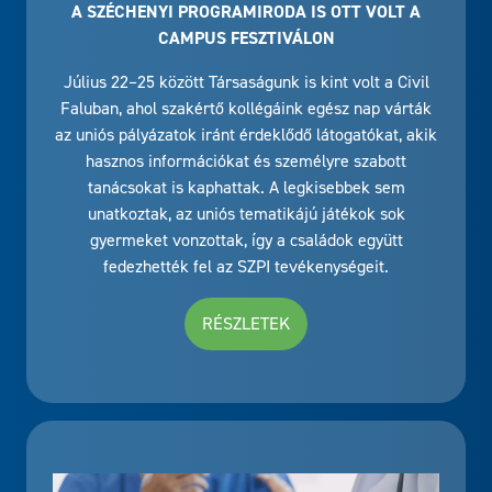
A SZÉCHENYI PROGRAMIRODA IS OTT VOLT A
CAMPUS FESZTIVÁLON
Július 22–25 között Társaságunk is kint volt a Civil
Faluban, ahol szakértő kollégáink egész nap várták
az uniós pályázatok iránt érdeklődő látogatókat, akik
hasznos információkat és személyre szabott
tanácsokat is kaphattak. A legkisebbek sem
unatkoztak, az uniós tematikájú játékok sok
gyermeket vonzottak, így a családok együtt
fedezhették fel az SZPI tevékenységeit.
RÉSZLETEK