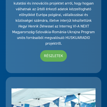
kutatási és innovációs projektet arról, hogy hogyan
válhatnak az űrből érkező adatok kézzelfogható
előnyökké Európa polgárai, vállalkozásai és
közösségei számára, illetve interjút készítettünk
Hegyi Henrik Dénes
sel az Interreg VI-A NEXT
Magyarország-Szlovákia-Románia-Ukrajna Program
uniós forrásaiból megvalósuló HUSKUARADIO
projektről.
RÉSZLETEK