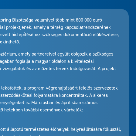
ring Bizottsága valamivel több mint 800 000 euró
giai projektjének, amely a térség kapcsolatrendszerének
ervezett híd építéséhez szükséges dokumentáció előkészítése,
tekinthető.
sztérium, amely partnereivel együtt dolgozik a szükséges
gában foglalja a magyar oldalon a kivitelezési
 vizsgálatok és az előzetes tervek kidolgozását. A projekt
 lekötötték, a program végrehajtásáért felelős szervezetek
szerződéskötési folyamatára koncentráltak. A sikeres
nységeiket is. Márciusban és áprilisban számos
ező hetekben további események várhatók:
tt állapotú természetes élőhelyek helyreállítására fókuszál,