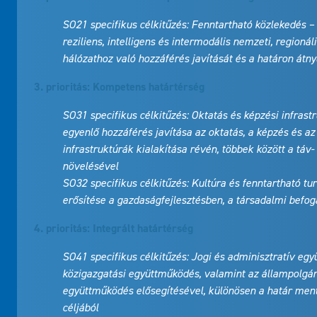
SO21 specifikus célkitűzés: Fenntartható közlekedés –
reziliens, intelligens és intermodális nemzeti, regionál
hálózathoz való hozzáférés javítását és a határon átnyú
3. prioritás: Kompetens határtérség
SO31 specifikus célkitűzés: Oktatás és képzési infrast
egyenlő hozzáférés javítása az oktatás, a képzés és az 
infrastruktúrák kialakítása révén, többek között a táv-
növelésével
SO32 specifikus célkitűzés: Kultúra és fenntartható tu
erősítése a gazdaságfejlesztésben, a társadalmi befoga
4. prioritás: Integrált határtérség
SO41 specifikus célkitűzés: Jogi és adminisztratív egy
közigazgatási együttműködés, valamint az állampolgáro
együttműködés elősegítésével, különösen a határ ment
céljából