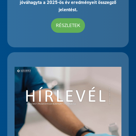
jóváhagyta a 2025-ös év eredményeit összegző
jelentést.
RÉSZLETEK