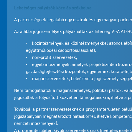
Lehetséges pályázók köre és székhelye
A partnerségnek legalább egy osztrák és egy magyar partnerbő
Az alábbi jogi személyek pályázhattak az Interreg VI-A AT-
• közintézmények és közintézményekkel azonos elbírál
együttműködési csoportosulásokat),
• non-profit szervezetek,
• egyéb intézmények, amelyek projektszinten közérdek
gazdaságfejlesztési központok, egyetemek, kutató-fejl
• magánszervezetek, beleértve a jogi személyiséggel
Nem támogathatók a magánszemélyek, politikai pártok, valam
jogosultak a folyósított közvetlen támogatásokra, illetve a 
Továbbá, a partnerszervezeteknek a programterületen belüli
jogszabályban meghatározott hatáskörrel, illetve kompetenc
nemzeti intézmények).
A programterületen kívüli szervezetek csak kivételes esetekb