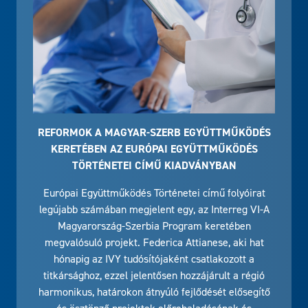
REFORMOK A MAGYAR-SZERB EGYÜTTMŰKÖDÉS
KERETÉBEN AZ EURÓPAI EGYÜTTMŰKÖDÉS
TÖRTÉNETEI CÍMŰ KIADVÁNYBAN
Európai Együttműködés Történetei című folyóirat
legújabb számában megjelent egy, az Interreg VI-A
Magyarország-Szerbia Program keretében
megvalósuló projekt. Federica Attianese, aki hat
hónapig az IVY tudósítójaként csatlakozott a
titkársághoz, ezzel jelentősen hozzájárult a régió
harmonikus, határokon átnyúló fejlődését elősegítő