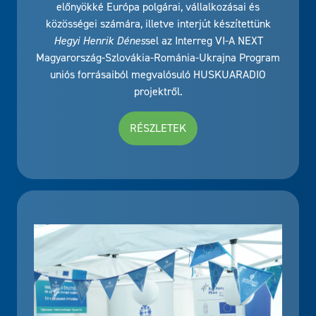
előnyökké Európa polgárai, vállalkozásai és
közösségei számára, illetve interjút készítettünk
Hegyi Henrik Dénes
sel az Interreg VI-A NEXT
Magyarország-Szlovákia-Románia-Ukrajna Program
uniós forrásaiból megvalósuló HUSKUARADIO
projektről.
RÉSZLETEK