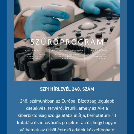
SZPI HÍRLEVÉL 248. SZÁM
248. számunkban az Európai Bizottság legújabb
cselekvési tervéről írtunk, amely az AI-t a
kiberbiztonság szolgálatába állítja, bemutatunk 11
kutatási és innovációs projektet arról, hogy hogyan
válhatnak az űrből érkező adatok kézzelfogható