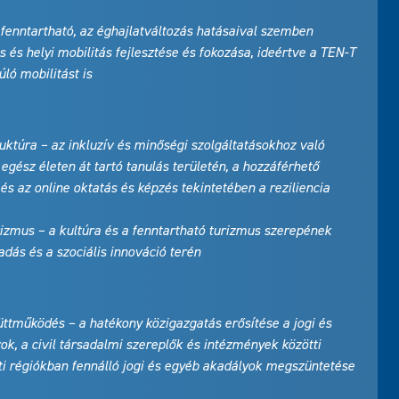
 fenntartható, az éghajlatváltozás hatásaival szemben
is és helyi mobilitás fejlesztése és fokozása, ideértve a TEN-T
ló mobilitást is
ruktúra – az inkluzív és minőségi szolgáltatásokhoz való
egész életen át tartó tanulás területén, a hozzáférhető
 és az online oktatás és képzés tekintetében a reziliencia
rizmus – a kultúra és a fenntartható turizmus szerepének
dás és a szociális innováció terén
üttműködés – a hatékony közigazgatás erősítése a jogi és
k, a civil társadalmi szereplők és intézmények közötti
i régiókban fennálló jogi és egyéb akadályok megszüntetése