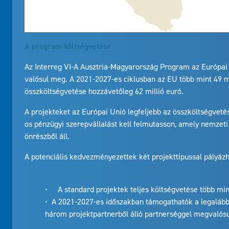
A program költségvetése
Az Interreg VI-A Ausztria-Magyarország Program az Európai 
valósul meg. A 2021-2027-es ciklusban az EU több mint 49 m
összköltségvetése hozzávetőleg 62 millió euró.
A projekteket az Európai Unió legfeljebb az összköltségvet
os pénzügyi szerepvállalást kell felmutasson, amely nemzeti 
önrészből áll.
A potenciális kedvezményezettek két projekttípussal pályáz
• A standard projektek teljes költségvetése több min
• A 2021-2027-es időszakban támogathatók a legalább 
három projektpartnerből álló partnerséggel megvalósu