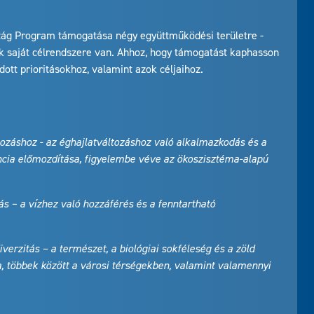
zág Program támogatása négy együttműködési területre -
ak saját célrendszere van. Ahhoz, hogy támogatást kaphasson
dott prioritásokhoz, valamint azok céljaihoz.
ozáshoz - az éghajlatváltozáshoz való alkalmazkodás és a
ncia előmozdítása, figyelembe véve az ökoszisztéma-alapú
ás – a vízhez való hozzáférés és a fenntartható
erzitás – a természet, a biológiai sokféleség és a zöld
 többek között a városi térségekben, valamint valamennyi