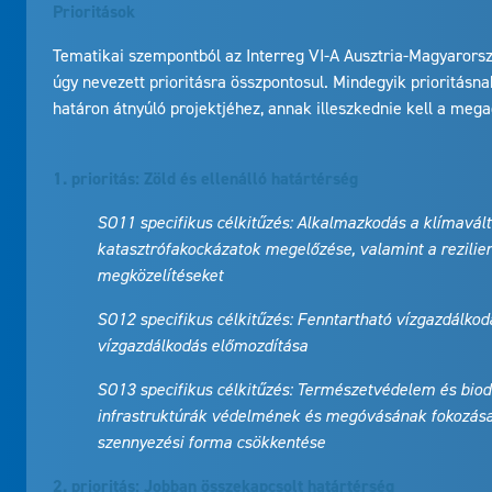
Prioritások
Tematikai szempontból az Interreg VI-A Ausztria-Magyarors
úgy nevezett prioritásra összpontosul. Mindegyik prioritásn
határon átnyúló projektjéhez, annak illeszkednie kell a mega
1. prioritás: Zöld és ellenálló határtérség
SO11 specifikus célkitűzés: Alkalmazkodás a klímavált
katasztrófakockázatok megelőzése, valamint a rezilie
megközelítéseket
SO12 specifikus célkitűzés: Fenntartható vízgazdálkod
vízgazdálkodás előmozdítása
SO13 specifikus célkitűzés: Természetvédelem és biodiv
infrastruktúrák védelmének és megóvásának fokozása,
szennyezési forma csökkentése
2. prioritás: Jobban összekapcsolt határtérség