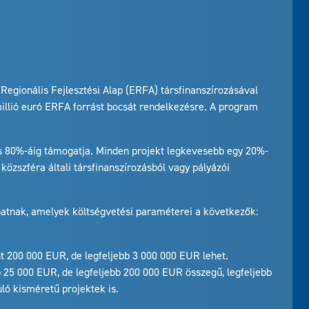
Regionális Fejlesztési Alap (ERFA) társfinanszírozásával
illió euró ERFA forrást bocsát rendelkezésre. A program
és 80%-áig támogatja. Minden projekt legkevesebb egy 20%-
közszféra általi társfinanszírozásból vagy pályázói
hatnak, amelyek költségvetési paraméterei a következők:
t 200 000 EUR, de legfeljebb 3 000 000 EUR lehet.
25 000 EUR, de legfeljebb 200 000 EUR összegű, legfeljebb
ló kisméretű projektek is.