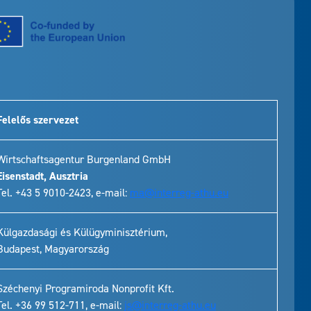
Felelős szervezet
Wirtschaftsagentur Burgenland GmbH
Eisenstadt, Ausztria
Tel. +43 5 9010-2423, e-mail:
ma@interreg-athu.eu
Külgazdasági és Külügyminisztérium,
Budapest, Magyarország
Széchenyi Programiroda Nonprofit Kft.
Tel. +36 99 512-711, e-mail:
js@interreg-athu.eu