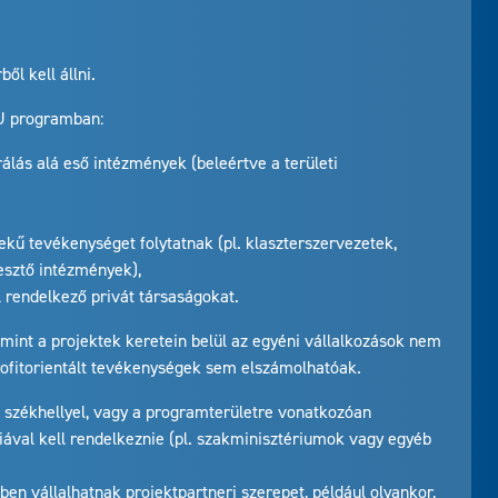
l kell állni.
HU programban:
ás alá eső intézmények (beleértve a területi
ű tevékenységet folytatnak (pl. klaszterszervezetek,
esztő intézmények),
 rendelkező privát társaságokat.
int a projektek keretein belül az egyéni vállalkozások nem
profitorientált tevékenységek sem elszámolhatóak.
 székhellyel, vagy a programterületre vonatkozóan
iával kell rendelkeznie (pl. szakminisztériumok vagy egyéb
en vállalhatnak projektpartneri szerepet, például olyankor,