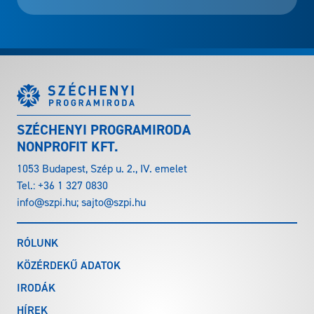
SZÉCHENYI PROGRAMIRODA
NONPROFIT KFT.
1053 Budapest, Szép u. 2., IV. emelet
Tel.:
+36 1 327 0830
info@szpi.hu
;
sajto@szpi.hu
RÓLUNK
KÖZÉRDEKŰ ADATOK
IRODÁK
HÍREK