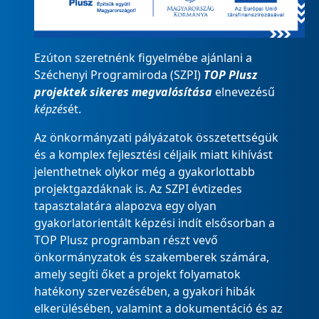
Ezúton szeretnénk figyelmébe ajánlani a
Széchenyi Programiroda (SZPI)
TOP Plusz
projektek sikeres megvalósítása
elnevezésű
képzés
ét.
Az önkormányzati pályázatok összetettségük
és a komplex fejlesztési céljaik miatt kihívást
jelenthetnek olykor még a gyakorlottabb
projektgazdáknak is. Az SZPI évtizedes
tapasztalatára alapozva egy olyan
gyakorlatorientált képzési indít elsősorban a
TOP Plusz programban részt vevő
önkormányzatok és szakemberek számára,
amely segíti őket a projekt folyamatok
hatékony szervezésében, a gyakori hibák
elkerülésében, valamint a dokumentáció és az