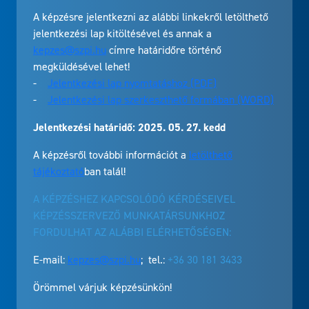
A képzésre jelentkezni az alábbi linkekről letölthető
jelentkezési lap kitöltésével és annak a
kepzes@szpi.hu
címre határidőre történő
megküldésével lehet!
-
Jelentkezési lap nyomtatáshoz (PDF)
-
Jelentkezési lap szerkeszthető formában (WORD)
Jelentkezési határidő: 2025. 05. 27. kedd
A képzésről további információt a
letölthető
tájékoztató
ban talál!
A KÉPZÉSHEZ KAPCSOLÓDÓ KÉRDÉSEIVEL
KÉPZÉSSZERVEZŐ MUNKATÁRSUNKHOZ
FORDULHAT AZ ALÁBBI ELÉRHETŐSÉGEN:
E-mail:
kepzes@szpi.hu
; tel.:
+36 30 181 3433
Örömmel várjuk képzésünkön!