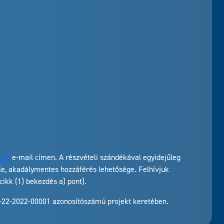
.hu
e-mail címen. A részvételi szándékával egyidejűleg
le, akadálymentes hozzáférés lehetősége. Felhívjuk
ikk (1) bekezdés a) pont).
.1-22-2022-00001 azonosítószámú projekt keretében.