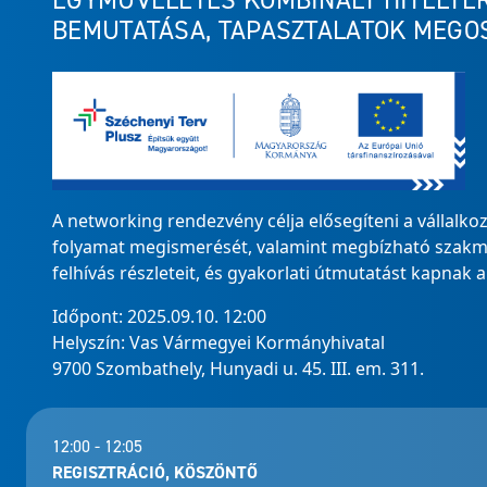
EGYMŰVELETES KOMBINÁLT HITELTER
BEMUTATÁSA, TAPASZTALATOK MEGO
A networking rendezvény célja elősegíteni a vállalkoz
folyamat megismerését, valamint megbízható szakmai
felhívás részleteit, és gyakorlati útmutatást kapnak 
Időpont: 2025.09.10. 12:00
Helyszín: Vas Vármegyei Kormányhivatal
9700 Szombathely, Hunyadi u. 45. III. em. 311.
12:00 - 12:05
REGISZTRÁCIÓ, KÖSZÖNTŐ