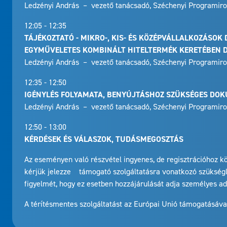
Ledzényi András – vezető tanácsadó, Széchenyi Programirod
12:05 - 12:35
TÁJÉKOZTATÓ - MIKRO-, KIS- ÉS KÖZÉPVÁLLALKOZÁSO
EGYMŰVELETES KOMBINÁLT HITELTERMÉK KERETÉBEN DI
Ledzényi András – vezető tanácsadó, Széchenyi Programirod
12:35 - 12:50
IGÉNYLÉS FOLYAMATA, BENYÚJTÁSHOZ SZÜKSÉGES DO
Ledzényi András – vezető tanácsadó, Széchenyi Programirod
12:50 - 13:00
KÉRDÉSEK ÉS VÁLASZOK, TUDÁSMEGOSZTÁS
Az eseményen való részvétel ingyenes, de regisztrációhoz 
kérjük jelezze támogató szolgáltatásra vonatkozó szükségle
figyelmét, hogy ez esetben hozzájárulását adja személyes ad
A térítésmentes szolgáltatást az Európai Unió támogatásáva