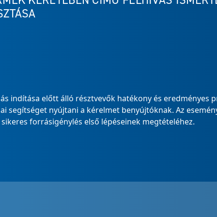
MÉK KERETÉBEN CÍMŰ FELHÍVÁS ISMERTE
SZTÁSA
ás indítása előtt álló résztvevők hatékony és eredményes pr
 segítséget nyújtani a kérelmet benyújtóknak. Az esemény
a sikeres forrásigénylés első lépéseinek megtételéhez.