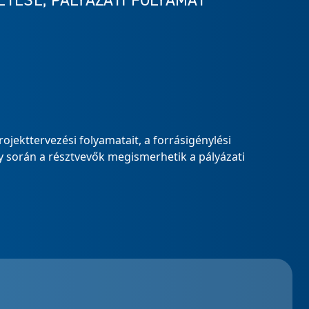
TÉSE, PÁLYÁZATI FOLYAMAT
ojekttervezési folyamatait, a forrásigénylési
 során a résztvevők megismerhetik a pályázati