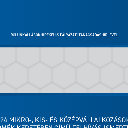
RÓLUNK
ÁLLÁSOK
HÍREK
EU-S PÁLYÁZATI TANÁCSADÁS
HÍRLEVÉL
-24 MIKRO-, KIS- ÉS KÖZÉPVÁLLALKOZÁS