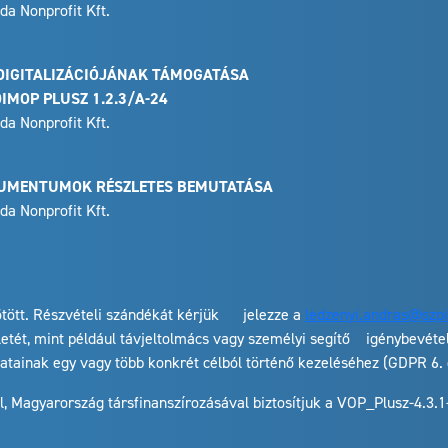
a Nonprofit Kft.
K DIGITALIZÁCIÓJÁNAK TÁMOGATÁSA
MOP PLUSZ 1.2.3/A-24
a Nonprofit Kft.
KUMENTUMOK RÉSZLETES BEMUTATÁSA
a Nonprofit Kft.
kötött. Részvételi szándékát kérjük jelezze a
ledzenyi.andras@szpi
tét, mint például távjeltolmács vagy személyi segítő igénybevéte
atainak egy vagy több konkrét célból történő kezeléséhez (GDPR 6. c
l, Magyarország társfinanszírozásával biztosítjuk a VOP_Plusz-4.3