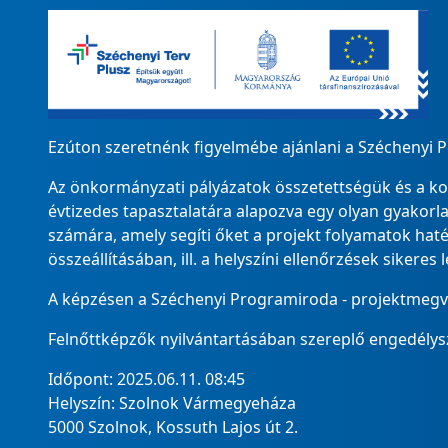
Ezúton szeretnénk figyelmébe ajánlani a Széchenyi 
Az önkormányzati pályázatok összetettségük és a komp
évtizedes tapasztalatára alapozva egy olyan gyakor
számára, amely segíti őket a projekt folyamatok ha
összeállításában, ill. a helyszíni ellenőrzések sikeres
A képzésen a Széchenyi Programiroda - projektmegval
Felnőttképzők nyilvántartásában szereplő engedély
Időpont: 2025.06.11. 08:45
Helyszín: Szolnok Vármegyeháza
5000 Szolnok, Kossuth Lajos út 2.