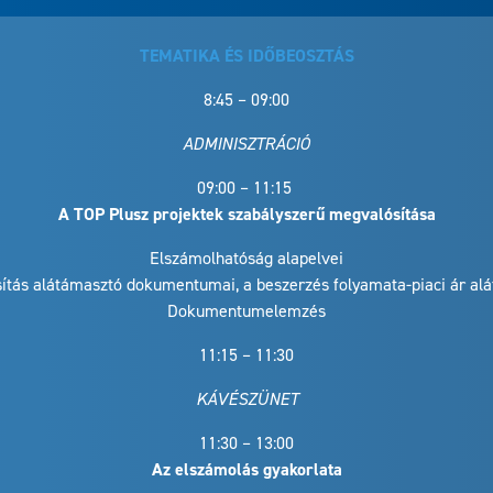
TEMATIKA ÉS IDŐBEOSZTÁS
8:45 – 09:00
ADMINISZTRÁCIÓ
09:00 – 11:15
A TOP Plusz projektek szabályszerű megvalósítása
Elszámolhatóság alapelvei
ítás alátámasztó dokumentumai, a beszerzés folyamata-piaci ár al
Dokumentumelemzés
11:15 – 11:30
KÁVÉSZÜNET
11:30 – 13:00
Az elszámolás gyakorlata