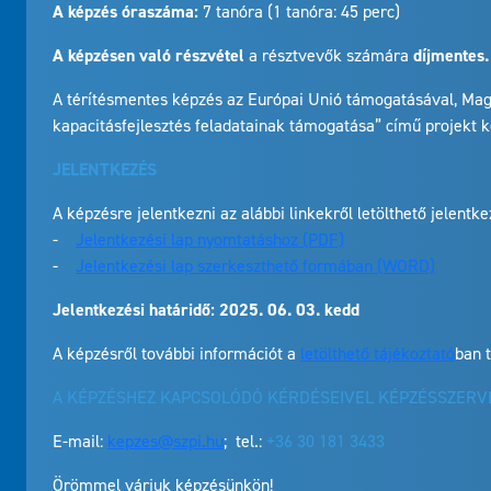
A képzés óraszáma:
7 tanóra (1 tanóra: 45 perc)
A képzésen való részvétel
a résztvevők számára
díjmentes.
A térítésmentes képzés az Európai Unió támogatásával, Mag
kapacitásfejlesztés feladatainak támogatása” című projekt 
JELENTKEZÉS
A képzésre jelentkezni az alábbi linkekről letölthető jelentk
-
Jelentkezési lap nyomtatáshoz (PDF)
-
Jelentkezési lap szerkeszthető formában (WORD)
Jelentkezési határidő: 2025. 06. 03. kedd
A képzésről további információt a
letölthető tájékoztató
ban t
A KÉPZÉSHEZ KAPCSOLÓDÓ KÉRDÉSEIVEL KÉPZÉSSZER
E-mail:
kepzes@szpi.hu
; tel.:
+36 30 181 3433
Örömmel várjuk képzésünkön!