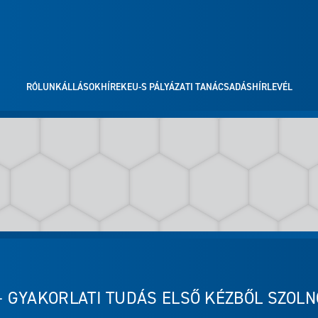
RÓLUNK
ÁLLÁSOK
HÍREK
EU-S PÁLYÁZATI TANÁCSADÁS
HÍRLEVÉL
– GYAKORLATI TUDÁS ELSŐ KÉZBŐL SZOL