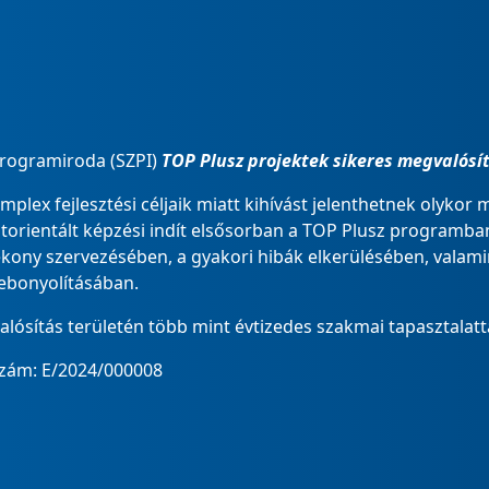
Programiroda (SZPI)
TOP Plusz projektek sikeres megvalósí
lex fejlesztési céljaik miatt kihívást jelenthetnek olykor
latorientált képzési indít elsősorban a TOP Plusz program
tékony szervezésében, a gyakori hibák elkerülésében, vala
 lebonyolításában.
ósítás területén több mint évtizedes szakmai tapasztalatt
szám: E/2024/000008