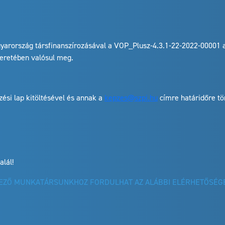
yarország társfinanszírozásával a VOP_Plusz-4.3.1-22-2022-00001 
keretében valósul meg.
ezési lap kitöltésével és annak a
kepzes@szpi.hu
címre határidőre tö
alál!
VEZŐ MUNKATÁRSUNKHOZ FORDULHAT AZ ALÁBBI ELÉRHETŐSÉG