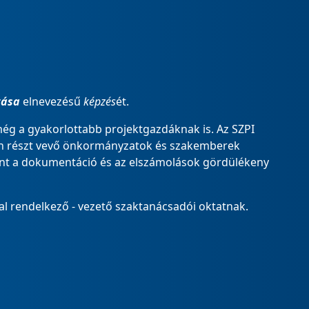
tása
elnevezésű
képzés
ét.
 még a gyakorlottabb projektgazdáknak is. Az SZPI
ban részt vevő önkormányzatok és szakemberek
mint a dokumentáció és az elszámolások gördülékeny
al rendelkező - vezető szaktanácsadói oktatnak.