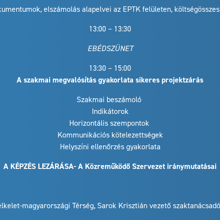
umentumok, elszámolás alapelvei az EPTK felületen, költségösszesí
13:00 – 13:30
EBÉDSZÜNET
13:30 – 15:00
A szakmai megvalósítás gyakorlata sikeres projektzárás
Szakmai beszámoló
Indikátorok
Horizontális szempontok
Kommunikációs kötelezettségek
Helyszíni ellenőrzés gyakorlata
A KÉPZÉS LEZÁRÁSA- A Közreműködő Szervezet iránymutatásai
lkelet-magyarországi Térség, Sarok Krisztián vezető szaktanácsad