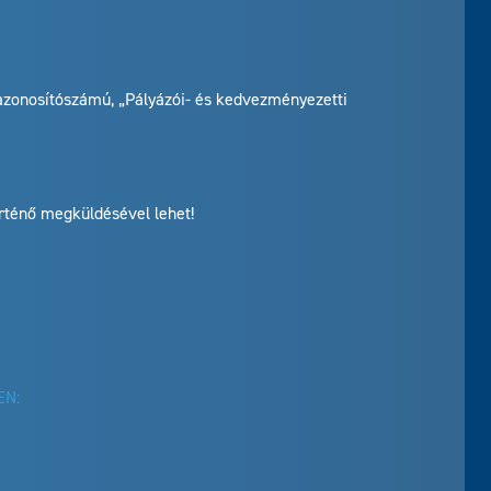
azonosítószámú, „Pályázói- és kedvezményezetti
rténő megküldésével lehet!
EN: