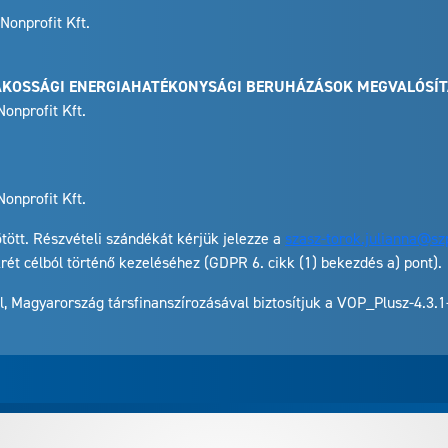
Nonprofit Kft.
LAKOSSÁGI ENERGIAHATÉKONYSÁGI BERUHÁZÁSOK MEGVALÓSÍT
onprofit Kft.
onprofit Kft.
tött. Részvételi szándékát kérjük jelezze a
szasz-torok.julianna@sz
ét célból történő kezeléséhez (GDPR 6. cikk (1) bekezdés a) pont).
l, Magyarország társfinanszírozásával biztosítjuk a VOP_Plusz-4.3