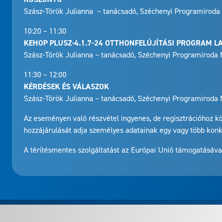
Szász-Török Julianna – tanácsadó, Széchenyi Programiroda 
10:20 – 11:30
KEHOP PLUSZ-4.1.7-24 OTTHONFELÚJÍTÁSI PROGRAM 
Szász-Török Julianna – tanácsadó, Széchenyi Programiroda N
11:30 – 12:00
KÉRDÉSEK ÉS VÁLASZOK
Szász-Török Julianna – tanácsadó, Széchenyi Programiroda N
Az eseményen való részvétel ingyenes, de regisztrációhoz kö
hozzájárulását adja személyes adatainak egy vagy több konkr
A térítésmentes szolgáltatást az Európai Unió támogatásáva