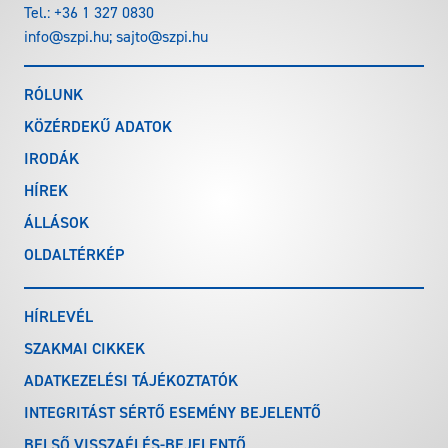
Tel.:
+36 1 327 0830
info@szpi.hu
;
sajto@szpi.hu
RÓLUNK
KÖZÉRDEKŰ ADATOK
IRODÁK
HÍREK
ÁLLÁSOK
OLDALTÉRKÉP
HÍRLEVÉL
SZAKMAI CIKKEK
ADATKEZELÉSI TÁJÉKOZTATÓK
INTEGRITÁST SÉRTŐ ESEMÉNY BEJELENTŐ
BELSŐ VISSZAÉLÉS-BEJELENTŐ