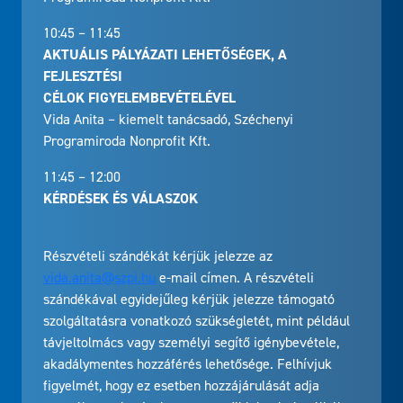
10:45 – 11:45
AKTUÁLIS PÁLYÁZATI LEHETŐSÉGEK, A
FEJLESZTÉSI
CÉLOK FIGYELEMBEVÉTELÉVEL
Vida Anita – kiemelt tanácsadó, Széchenyi
Programiroda Nonprofit Kft.
11:45 – 12:00
KÉRDÉSEK ÉS VÁLASZOK
Részvételi szándékát kérjük jelezze az
vida.anita@szpi.hu
e-mail címen. A részvételi
szándékával egyidejűleg kérjük jelezze támogató
szolgáltatásra vonatkozó szükségletét, mint például
távjeltolmács vagy személyi segítő igénybevétele,
akadálymentes hozzáférés lehetősége. Felhívjuk
figyelmét, hogy ez esetben hozzájárulását adja