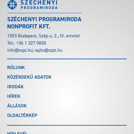
SZÉCHENYI PROGRAMIRODA
NONPROFIT KFT.
1053 Budapest, Szép u. 2., IV. emelet
Tel.:
+36 1 327 0830
info@szpi.hu
;
sajto@szpi.hu
RÓLUNK
KÖZÉRDEKŰ ADATOK
IRODÁK
HÍREK
ÁLLÁSOK
OLDALTÉRKÉP
HÍRLEVÉL