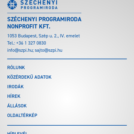
SZÉCHENYI PROGRAMIRODA
NONPROFIT KFT.
1053 Budapest, Szép u. 2., IV. emelet
Tel.:
+36 1 327 0830
info@szpi.hu
;
sajto@szpi.hu
RÓLUNK
KÖZÉRDEKŰ ADATOK
IRODÁK
HÍREK
ÁLLÁSOK
OLDALTÉRKÉP
HÍRLEVÉL