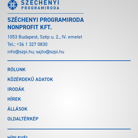
SZÉCHENYI PROGRAMIRODA
NONPROFIT KFT.
1053 Budapest, Szép u. 2., IV. emelet
Tel.:
+36 1 327 0830
info@szpi.hu
;
sajto@szpi.hu
RÓLUNK
KÖZÉRDEKŰ ADATOK
IRODÁK
HÍREK
ÁLLÁSOK
OLDALTÉRKÉP
HÍRLEVÉL