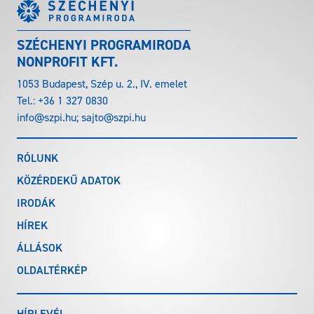
SZÉCHENYI PROGRAMIRODA
NONPROFIT KFT.
1053 Budapest, Szép u. 2., IV. emelet
Tel.:
+36 1 327 0830
info@szpi.hu
;
sajto@szpi.hu
RÓLUNK
KÖZÉRDEKŰ ADATOK
IRODÁK
HÍREK
ÁLLÁSOK
OLDALTÉRKÉP
HÍRLEVÉL