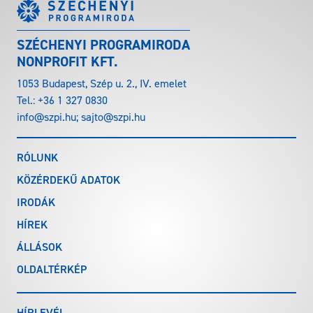
SZÉCHENYI PROGRAMIRODA
NONPROFIT KFT.
1053 Budapest, Szép u. 2., IV. emelet
Tel.:
+36 1 327 0830
info@szpi.hu
;
sajto@szpi.hu
RÓLUNK
KÖZÉRDEKŰ ADATOK
IRODÁK
HÍREK
ÁLLÁSOK
OLDALTÉRKÉP
HÍRLEVÉL